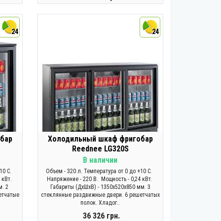
КУПИТЬ
24
24
бар
Холодильный шкаф фригобар
Reednee LG320S
В наличии
+10 С.
Объем - 320 л. Температура от 0 до +10 С.
 кВт.
Напряжение - 220 В. Мощность - 0,24 кВт.
м. 2
Габариты (ДхШхВ) - 1350х520х850 мм. 3
етчатые
стеклянные раздвижные двери. 6 решетчатых
полок. Хладог..
36 326 грн.