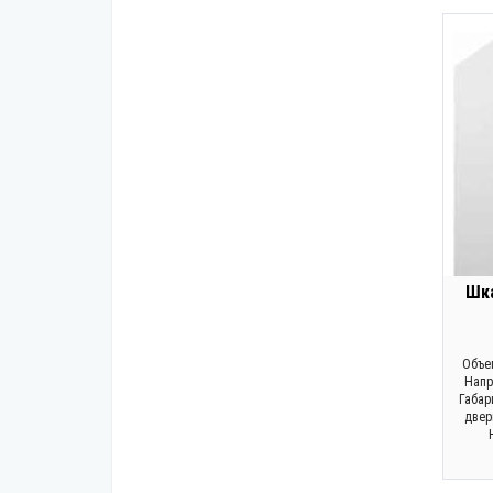
Шка
Объем
Напр
Габар
двер