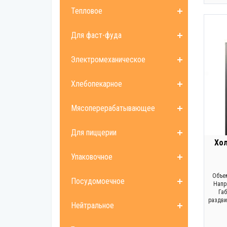
Тепловое
Для фаст-фуда
Электромеханическое
Хлебопекарное
Мясоперерабатывающее
Для пиццерии
Хо
Упаковочное
Объем
Посудомоечное
Напр
Габ
раздви
Нейтральное