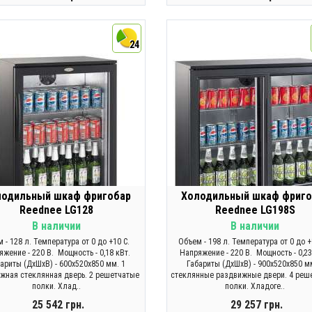
ЗАКОНЧИЛСЯ
КУПИТЬ
24
лодильный шкаф фригобар
Холодильный шкаф фриго
Reednee LG128
Reednee LG198S
В наличии
В наличии
 - 128 л. Температура от 0 до +10 С.
Объем - 198 л. Температура от 0 до 
яжение - 220 В. Мощность - 0,18 кВт.
Напряжение - 220 В. Мощность - 0,23
ариты (ДхШхВ) - 600х520х850 мм. 1
Габариты (ДхШхВ) - 900х520х850 м
жная стеклянная дверь. 2 решетчатые
стеклянные раздвижные двери. 4 реш
полки. Хлад..
полки. Хладоге..
25 542 грн.
29 257 грн.