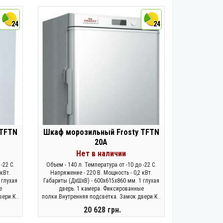
ЗАКОНЧИЛСЯ
24
24
 TFTN
Шкаф морозильный Frosty TFTN
20A
Нет в наличии
-22 C.
Объем - 140 л. Температура от -10 до -22 C.
кВт.
Напряжение - 220 В. Мощность - 0,2 кВт.
 глухая
Габариты (ДхШхВ) - 600х615х860 мм. 1 глухая
е
дверь. 1 камера. Фиксированные
ери.К..
полки.Внутренняя подсветка. Замок двери.К..
20 628 грн.