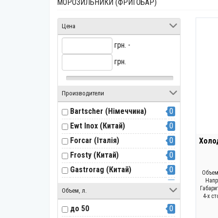
МОРОЗИЛЬНИКИ (ФРИГОБАР)
Цена
грн. -
грн.
Производители
Bartscher (Німеччина)
0
Ewt Inox (Китай)
0
Forcar (Італія)
0
Холо
Frosty (Китай)
0
Gastrorag (Китай)
0
Объем 
Напр
Gemlux (Китай)
0
Габари
Объем, л.
4-х с
Gooder (Китай)
0
до 50
0
GoodFood (Китай)
0