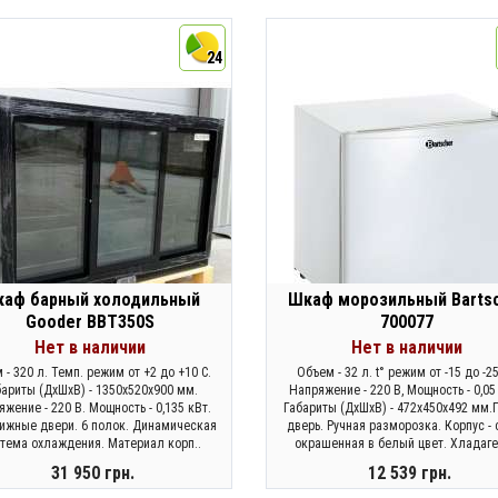
КУПИТЬ
ЗАКОНЧИЛСЯ
24
аф барный холодильный
Шкаф морозильный Barts
Gooder BBT350S
700077
Нет в наличии
Нет в наличии
 - 320 л. Темп. режим от +2 до +10 С.
Объем - 32 л. t° режим от -15 до -25
бариты (ДхШхВ) - 1350х520х900 мм.
Напряжение - 220 В, Мощность - 0,05 
жение - 220 В. Мощность - 0,135 кВт.
Габариты (ДхШхВ) - 472x450x492 мм.
ижные двери. 6 полок. Динамическая
дверь. Ручная разморозка. Корпус - 
тема охлаждения. Материал корп..
окрашенная в белый цвет. Хладаген
31 950 грн.
12 539 грн.