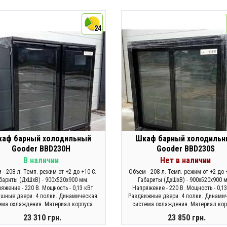
КУПИТЬ
КУПИТЬ
24
аф барный холодильный
Шкаф барный холодиль
Gooder BBD230H
Gooder BBD230S
В наличии
Нет в наличии
 - 208 л. Темп. режим от +2 до +10 С.
Объем - 208 л. Темп. режим от +2 до 
бариты (ДхШхВ) - 900х520х900 мм.
Габариты (ДхШхВ) - 900х520х900 
яжение - 220 В. Мощность - 0,13 кВт.
Напряжение - 220 В. Мощность - 0,13
ашные двери. 4 полки. Динамическая
Раздвижные двери. 4 полки. Динами
ема охлаждения. Материал корпуса..
система охлаждения. Материал кор
23 310 грн.
23 850 грн.