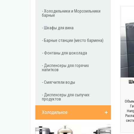
- Холодильники и Морозильники
барные
- Шкафы для вина
- Барные станции (место бармена)
- Фонтаны для шоколада
- Диспенсеры для горячих
напитков
Шк
- Смягчители воды
- Диспенсеры для сыпучих
продуктов
Объем
Га
Напр
Холодильное
Раcп
сист