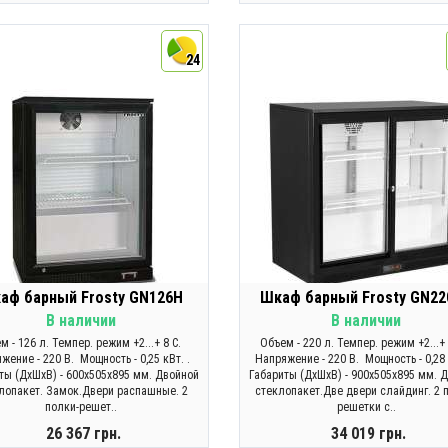
КУПИТЬ
КУПИТЬ
24
аф барный Frosty GN126H
Шкаф барный Frosty GN2
В наличии
В наличии
м - 126 л. Темпер. режим +2...+ 8 С.
Объем - 220 л. Темпер. режим +2...+
жение - 220 В. Мощность - 0,25 кВт. .
Напряжение - 220 В. Мощность - 0,28 
ты (ДхШхВ) - 600х505х895 мм. Двойной
Габариты (ДхШхВ) - 900х505х895 мм. 
лопакет. Замок.Двери распашные. 2
стеклопакет.Две двери слайдинг. 2 
полки-решет..
решетки с..
26 367 грн.
34 019 грн.