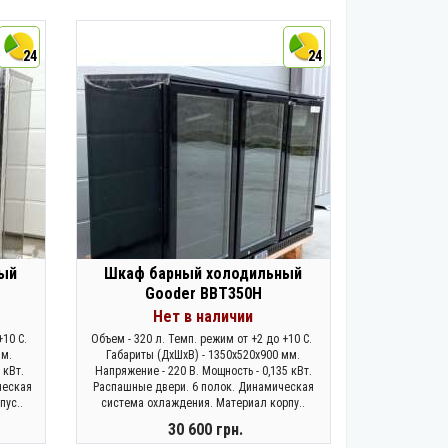
КУПИТЬ
24
24
ный
Шкаф барный холодильный
Gooder BBT350H
Нет в наличии
+10 С.
Объем - 320 л. Темп. режим от +2 до +10 С.
мм.
Габариты (ДхШхВ) - 1350х520х900 мм.
 кВт.
Напряжение - 220 В. Мощность - 0,135 кВт.
ческая
Раcпашные двери. 6 полок. Динамическая
пус..
система охлаждения. Материал корпу..
30 600 грн.