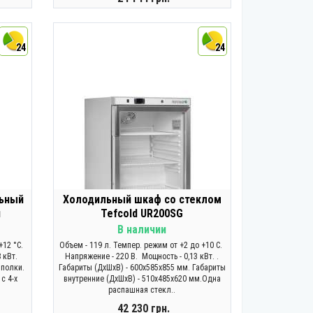
ЗАКОНЧИЛСЯ
24
24
ьный
Холодильный шкаф со стеклом
й
Tefcold UR200SG
В наличии
+12 °C.
Объем - 119 л. Темпер. режим от +2 до +10 C.
 кВт.
Напряжение - 220 В. Мощность - 0,13 кВт. .
 полки.
Габариты (ДхШхВ) - 600х585х855 мм. Габариты
с 4-х
внутренние (ДхШхВ) - 510х485х620 мм.Одна
распашная стекл..
42 230 грн.