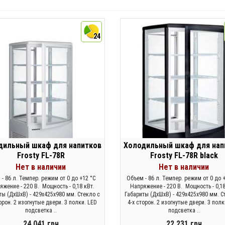
24
дильный шкаф для напитков
Холодильный шкаф для нап
Frosty FL-78R
Frosty FL-78R black
Нет в наличии
Нет в наличии
- 86 л. Темпер. режим от 0 до +12 °C
Объем - 86 л. Темпер. режим от 0 до
яжение - 220 В. Мощность - 0,18 кВт.
Напряжение - 220 В. Мощность - 0,18
ты (ДхШхВ) - 429х425х980 мм. Стекло с
Габариты (ДхШхВ) - 429х425х980 мм. С
торон. 2 изогнутые двери. 3 полки. LED
4-х сторон. 2 изогнутые двери. 3 полк
подсветка ..
подсветка ..
24 041 грн.
22 231 грн.