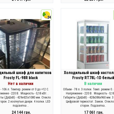
ЗАКОНЧИЛСЯ
ЗАКОНЧИЛСЯ
24
дильный шкаф для напитков
Холодильный шкаф настол
Frosty FL-98R black
Frosty RT78L-1D белы
Нет в наличии
В наличии
- 106 л. Темпер. режим от 0 до +12 C.
Объем - 78 л. 3 полки. Темп. режим 0..
жение - 220 В. Мощность - 0,18 кВт. .
Напряжение - 220 В. Мощность - 0,18
иты (ДхШхВ) - 429х425х1080 мм. Стекло
Габариты (ДхШхВ) - 428х386х960 мм. 3
сторон. 2 изогнутые двери. 4 полки. LED
Цифровой термостат. Замок. Стекло 
подсветка ..
сторон. Подсветка..
24 144 грн.
17 061 грн.