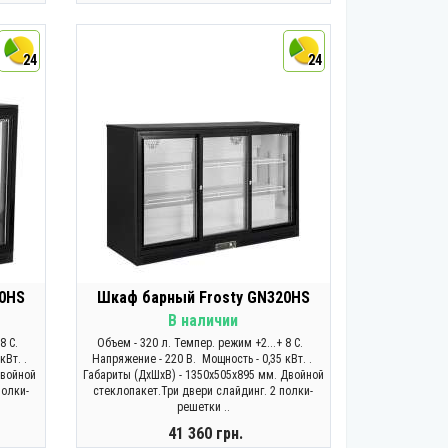
КУПИТЬ
24
24
20HS
Шкаф барный Frosty GN320HS
В наличии
 8 С.
Объем - 320 л. Темпер. режим +2...+ 8 С.
кВт. .
Напряжение - 220 В. Мощность - 0,35 кВт. .
Двойной
Габариты (ДхШхВ) - 1350х505х895 мм. Двойной
полки-
стеклопакет.Три двери слайдинг. 2 полки-
решетки ..
41 360 грн.