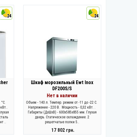
ЗАКОНЧИЛСЯ
24
24
cher
Шкаф морозильный Ewt Inox
DF200S/S
Нет в наличии
 °C.
Объем - 140 л. Темпер. режим от -11 до -22 C.
кВт..
Напряжение - 220 В. Мощность - 0,32 кВт. .
Глухая
Габариты (ДхШхВ) - 600х585х855 мм. Глухая
сталь
дверь. Статическое охлаждение. 2
т ..
решетчатые полки 5..
17 802 грн.