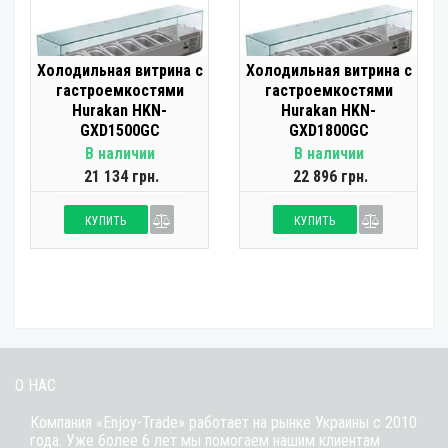
Холодильная витрина с
Холодильная витрина с
гастроемкостями
гастроемкостями
Hurakan HKN-
Hurakan HKN-
GXD1500GC
GXD1800GC
В наличии
В наличии
21 134 грн.
22 896 грн.
КУПИТЬ
КУПИТЬ
О НАС
Компания «Enjoy-Trade» работает на рынке Украины с 2010
года. Уже более 6 лет мы помогаем нашим клиентам