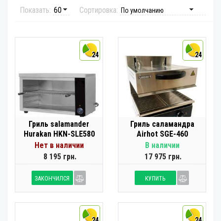
Показать:
Сортировка:
24
24
Гриль salamander
Гриль саламандра
Hurakan HKN-SLE580
Airhot SGE-460
Нет в наличии
В наличии
8 195 грн.
17 975 грн.
ЗАКОНЧИЛСЯ
КУПИТЬ
24
24