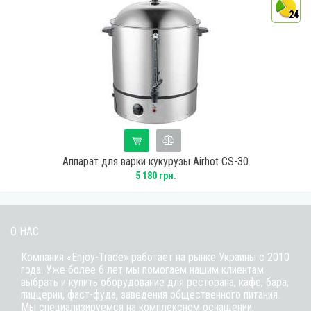
24
Аппарат для варки кукурузы Airhot CS-30
5 180 грн.
О НАС
Компания «Enjoy-Trade» работает на рынке Украины с 2010
года. Уже более 6 лет мы помогаем нашим клиентам
выбрать и купить оборудование для ресторана, кафе,
бара
,
пиццерии,
фаст-фуда
, заведения общественного питания.
Мы специализируемся на комплексном оснащении,