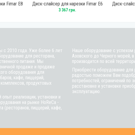
ки Fimar E8
Диск-слайсер для нарезки Fimar E6
Диск-слайс
3 367 грн.
ы с 2010 года. Уже более 6 лет
Наше оборудование с успехом р
борудование для ресторана,
Азовского до Черного морей, в
ственного питания. Мы
производится по всей территор
зничной продаже и продаже
Приобрести оборудование для 
кого оборудования для
радостью поможем Вам подобра
баров, кафе, пиццерий,
потребностей, ограничений по 
 комплексов, продуктовых
расстановке и установке приобр
эксплуатацию.
 опыт реализации, установки и
рудования на рынке HoReCa -
а (ресторанов, пиццерий, кафе,