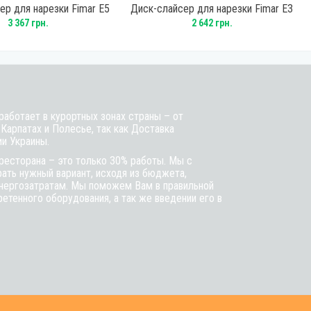
ер для нарезки Fimar E5
Диск-слайсер для нарезки Fimar E3
3 367 грн.
2 642 грн.
аботает в курортных зонах страны – от
 Карпатах и Полесье, так как Доставка
ии Украины.
ресторана – это только 30% работы. Мы с
ть нужный вариант, исходя из бюджета,
энергозатратам. Мы поможем Вам в правильной
етенного оборудования, а так же введении его в