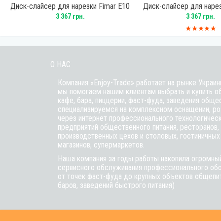
Диск-слайсер для нарезки Fimar E10
Диск-слайсер для нарез
3 367 грн.
3 367 грн.
О НАС
Компания «Enjoy-Trade» работает на рынке Украин
мы помогаем нашим клиентам выбрать и купить о
кафе,
бара
, пиццерии,
фаст-фуда
, заведения обще
специализируемся на комплексном оснащении, ро
через интернет профессионального технологичес
предприятий общественного питания, ресторанов, 
производственных цехов и столовых, гостиничных
магазинов, супермаркетов.
Наша компания за годы работы накопила огромный
сервисного обслуживания профессионального обо
от точек фаст-фуда до крупных объектов общепит
баров, заведений быстрого питания)