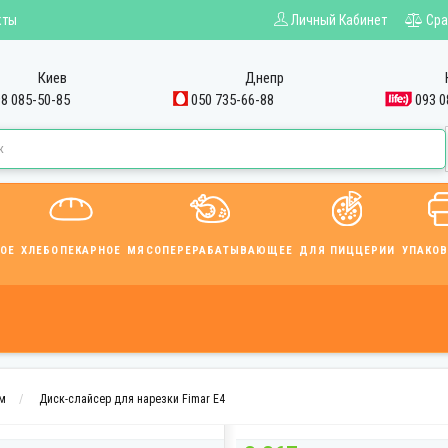
кты
Личный Кабинет
Сра
Киев
Днепр
8 085-50-85
050 735-66-88
093 0
ОЕ
ХЛЕБОПЕКАРНОЕ
МЯСОПЕРЕРАБАТЫВАЮЩЕЕ
ДЛЯ ПИЦЦЕРИИ
УПАКО
м
Диск-слайсер для нарезки Fimar E4