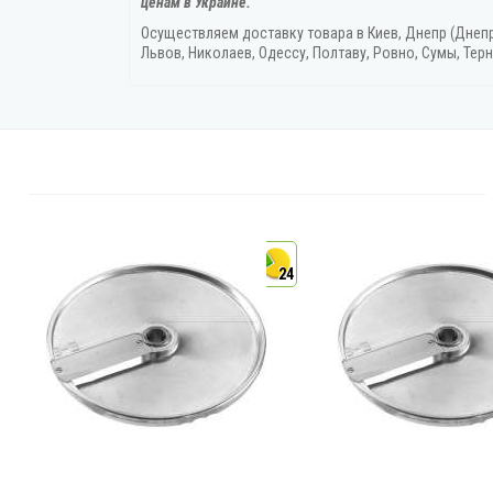
ценам в Украине.
Осуществляем доставку товара
в Киев, Днепр (Днеп
Львов, Николаев, Одессу, Полтаву, Ровно, Сумы, Терн
4
24