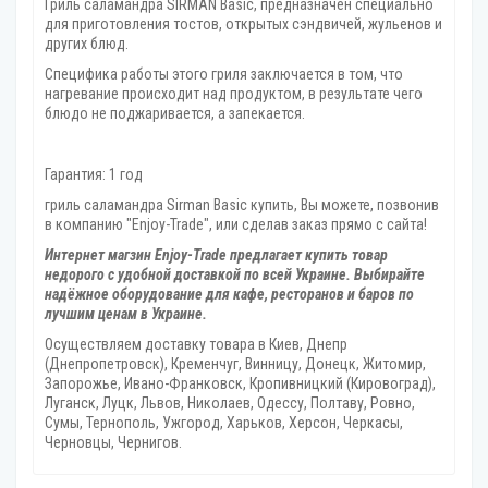
Гриль саламандра SIRMAN Basic, предназначен специально
для приготовления тостов, открытых сэндвичей, жульенов и
других блюд.
Специфика работы этого гриля заключается в том, что
нагревание происходит над продуктом, в результате чего
блюдо не поджаривается, а запекается.
Гарантия: 1 год
гриль саламандра Sirman Basic купить, Вы можете, позвонив
в компанию "Enjoy-Trade", или сделав заказ прямо с сайта!
Интернет магзин Enjoy-Trade предлагает купить товар
недорого с удобной доставкой по всей Украине. Выбирайте
надёжное оборудование для кафе, ресторанов и баров по
лучшим ценам в Украине.
Осуществляем доставку товара
в Киев, Днепр
(Днепропетровск), Кременчуг, Винницу, Донецк‎, Житомир,
Запорожье, Ивано-Франковск, Кропивницкий‎ (Кировоград),
Луганск, Луцк, Львов, Николаев, Одессу, Полтаву, Ровно,
Сумы, Тернополь, Ужгород‎, Харьков, Херсон‎, Черкасы,
Черновцы, Чернигов.