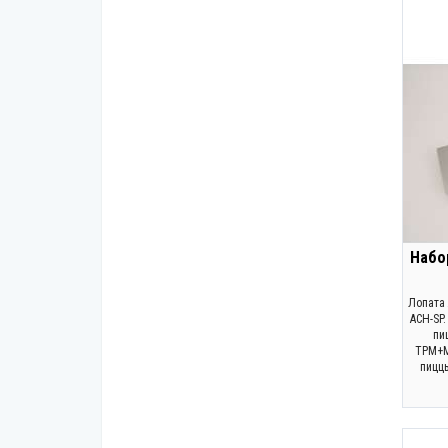
Набор
Лопата 
ACH-SP
пи
TPM+М
пиццы