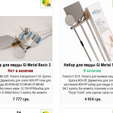
24
 для пиццы Gi Metal Basic 2
Набор для пиццы Gi Metal 
Нет в наличии
В наличии
AE-32R. Лопата поворотная F-20. Щетка
Лопата F-32 R. Лопата для выемки пиц
. Держатель для лопат ACH-PP. Нож для
Щетка ACH-SP. Держатель для ло
ццы AC-ROM+AC-ST2M+AC-ST4M+AC-
настенный ACH-PP набор для пиццы Gi
асленка нерж. ОL10I+VP40набор для
Set 2 купить, Вы можете, позвонив в к
 Gi Metal Basic 2 купить, Вы можете..
"Enjoy-Trade", или сделав заказ на
7 777 грн.
4 954 грн.
ЗАКОНЧИЛСЯ
КУПИТЬ