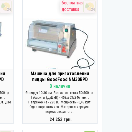
ЗАКОНЧИЛСЯ
бесплатная
доставка
24
24
ния
Машина для приготовления
PD
пиццы GoodFood NM30BPD
В наличии
500 гр.
Ø пиццы 10-30 см. Вес загот. теста 50-500 гр.
м. .
Габариты (ДхШхВ) - 463x363x346 мм. .
Вт. Две
Напряжение - 220 В. Мощность - 0,45 кВт.
 -
Одна пара валиков. Материал корпуса -
нержавеющая ста..
24 253 грн.