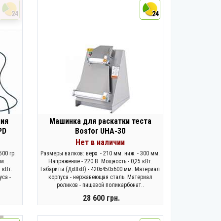
КУПИТЬ
24
24
ния
Машинка для раскатки теста
PD
Bosfor UHA-30
Нет в наличии
500 гр.
Размеры валков: верх. - 210 мм. ниж. - 300 мм.
м. .
Напряжение - 220 В. Мощность - 0,25 кВт.
 кВт.
Габариты (ДхШхВ) - 420x450x600 мм. Материал
са -
корпуса - нержавеющая сталь. Материал
роликов - пищевой поликарбонат..
28 600 грн.
ЗАКОНЧИЛСЯ