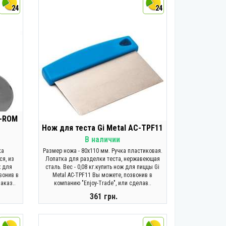
24
24
C-ROM
Нож для теста Gi Metal AC-TPF11
В наличии
ка
Размер ножа - 80х110 мм. Ручка пластиковая.
ся, из
Лопатка для разделки теста, нержавеющая
ж для
сталь. Вес - 0,08 кг.купить нож для пиццы Gi
вонив в
Metal AC-TPF11 Вы можете, позвонив в
аказ..
компанию "Enjoy-Trade", или сделав..
361 грн.
КУПИТЬ