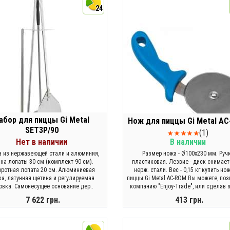
24
абор для пиццы Gi Metal
Нож для пиццы Gi Metal A
SET3P/90
(1)
Нет в наличии
В наличии
а из нержавеющей стали и алюминия,
Размер ножа - Ø100х230 мм. Руч
на лопаты 30 см (комплект 90 см).
пластиковая. Лезвие - диск снимает
оротная лопата 20 см. Алюминиевая
нерж. стали. Вес - 0,15 кг.купить но
ка, латунная щетина и регулируемая
пиццы Gi Metal AC-ROM Вы можете, поз
овка. Самонесущее основание дер..
компанию "Enjoy-Trade", или сделав з
7 622 грн.
413 грн.
ЗАКОНЧИЛСЯ
КУПИТЬ