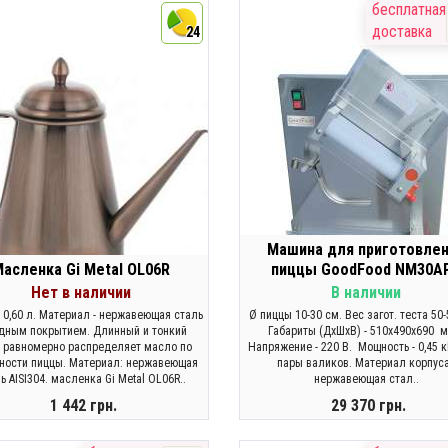
ЗАКОНЧИЛСЯ
ЗАКОНЧИЛСЯ
бесплатная
доставка
24
Машина для приготовле
Масленка Gi Metal OL06R
пиццы GoodFood NM30A
Нет в наличии
В наличии
 0,60 л. Материал - нержавеющая сталь
Ø пиццы 10-30 см. Вес загот. теста 50-
дным покрытием. Длинный и тонкий
Габариты (ДхШхВ) - 510x490x690 м
 равномерно распределяет масло по
Напряжение - 220 В. Мощность - 0,45 к
ности пиццы. Материал: нержавеющая
пары валиков. Материал корпуса
ь AISI304. масленка Gi Metal OL06R..
нержавеющая стал..
1 442 грн.
29 370 грн.