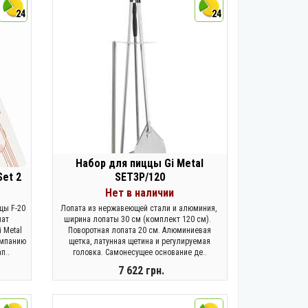
24
24
Набор для пиццы Gi Metal
Set 2
SET3P/120
Нет в наличии
цы F-20
Лопата из нержавеющей стали и алюминия,
пат
ширина лопаты 30 см (комплект 120 см).
 Metal
Поворотная лопата 20 см. Алюминиевая
омпанию
щетка, латунная щетина и регулируемая
п..
головка. Самонесущее основание де..
7 622 грн.
ЗАКОНЧИЛСЯ