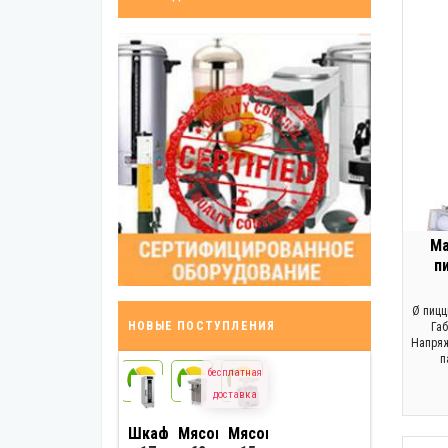
Tefcold (Данія)
13
Viber (Туреччина)
2
Yato (Польща)
13
Zanolli (Італія)
3
Кий-В (Україна)
15
Україна
12
Ма
п
Ø пицц
НОВЫЕ ПОСТУПЛЕНИЯ
Габ
Напряж
п
бесплатная
24
24
24
доставка
Шкаф
Мясорубка
Мясорубка