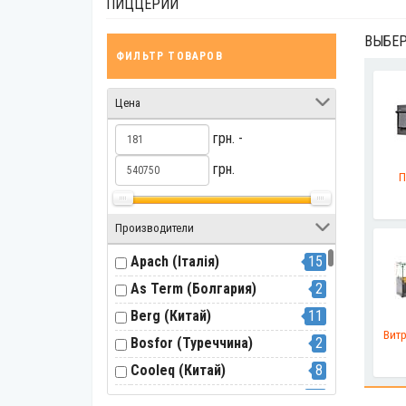
ПИЦЦЕРИИ
ВЫБЕР
ФИЛЬТР ТОВАРОВ
Цена
грн. -
грн.
П
Производители
Apach (Італія)
15
As Term (Болгария)
2
Berg (Китай)
11
Вит
Bosfor (Туреччина)
2
Cooleq (Китай)
8
Cuppone (Італія)
14