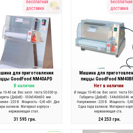
ЗАКОНЧИЛСЯ
КУПИТЬ
бесплатная
бесплатная
доставка
доставка
24
шина для приготовления
Машина для приготовле
иццы GoodFood NM40APD
пиццы GoodFood NM40B
В наличии
Нет в наличии
ы 10-40 см. Вес загот. теста 50-500 гр.
Ø пиццы 10-40 см. Вес загот. теста 50-
ариты (ДхШхВ) - 550x540x650 мм. .
Габариты (ДхШхВ) - 544x363x346 м
ение - 220 В. Мощность - 0,45 кВт. Две
Напряжение - 220 В. Мощность - 0,45
ары валиков. Материал корпуса -
Одна пара валиков. Материал корпу
нержавеющая стал..
нержавеющая ста..
31 595 грн.
24 253 грн.
КУПИТЬ
ЗАКОНЧИЛСЯ