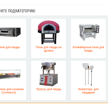
ИТЕ ПОДКАТЕГОРИЮ
ечи для пиццы
Печи для пиццы на
Конвейерные печи для
дровах
пиццы
рины для начинки
Прессы для пиццы
Инвентарь для
(топпинга)
пиццерии