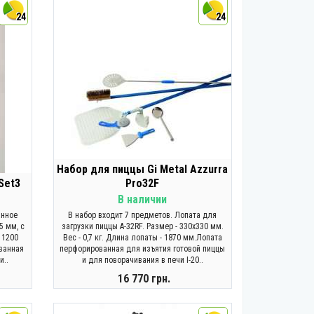
24
24
Набор для пиццы Gi Metal Azzurra
Set3
Pro32F
В наличии
анное
В набор входит 7 предметов. Лопата для
5 мм, с
загрузки пиццы A-32RF. Размер - 330х330 мм.
 1200
Вес - 0,7 кг. Длина лопаты - 1870 мм.Лопата
ванная
перфорированная для изъятия готовой пиццы
и..
и для поворачивания в печи I-20..
16 770 грн.
КУПИТЬ