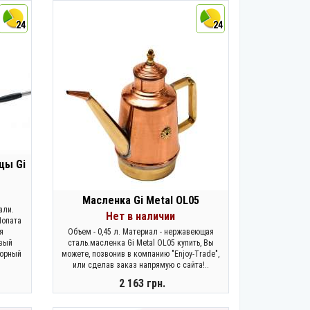
24
24
цы Gi
Масленка Gi Metal OL05
али.
Нет в наличии
Лопата
я
Объем - 0,45 л. Материал - нержавеющая
овый
сталь.масленка Gi Metal OL05 купить, Вы
борный
можете, позвонив в компанию "Enjoy-Trade",
или сделав заказ напрямую с сайта!..
2 163 грн.