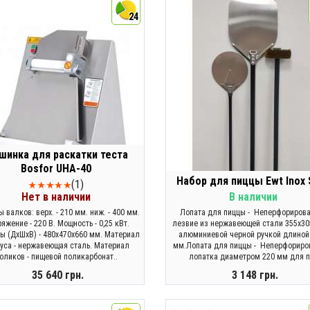
24
шинка для раскатки теста
Bosfor UHA-40
Набор для пиццы Ewt Inox 
(1)
Нет в наличии
В наличии
 валков: верх. - 210 мм. ниж. - 400 мм.
Лопата для пиццы - Неперфориров
яжение - 220 В. Мощность - 0,25 кВт.
лезвие из нержавеющей стали 355x30
ы (ДхШхВ) - 480x470x660 мм. Материал
алюминиевой черной ручкой длиной
уса - нержавеющая сталь. Материал
мм.Лопата для пиццы - Неперфориро
оликов - пищевой поликарбонат..
лопатка диаметром 220 мм для п
35 640 грн.
3 148 грн.
ЗАКОНЧИЛСЯ
КУПИТЬ