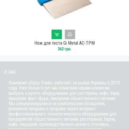
Нож для теста Gi Metal AC-TPM
362 грн.
О НАС
Компания «Enjoy-Trade» работает на рынке Украины с 2010
года. Уже более 6 лет мы помогаем нашим клиентам
выбрать и купить оборудование для ресторана, кафе,
бара
,
пиццерии,
фаст-фуда
, заведения общественного питания.
Мы специализируемся на комплексном оснащении,
розничной продаже и продаже через интернет
профессионального технологического оборудования для
предприятий общественного питания, ресторанов, баров,
кафе, пиццерий, производственных цехов и столовых,