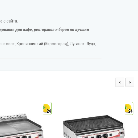
ю с сайта.
дование для кафе, ресторанов и баров по лучшим
нковск, Кропивницкий‎ (Кировоград), Луганск, Луцк,
<
>
24
24