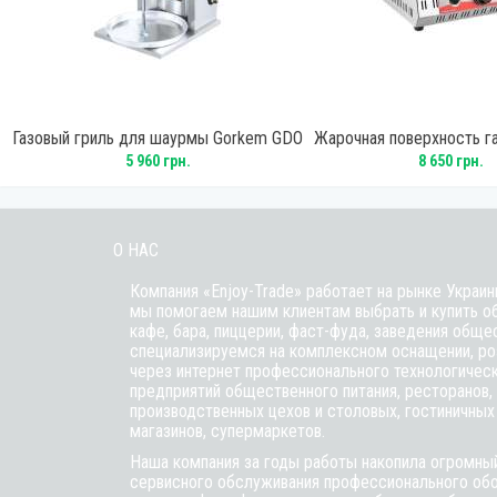
Газовый гриль для шаурмы Gorkem GDO
Жарочная поверхность г
20
R50CEPOZ
5 960 грн.
8 650 грн.
О НАС
Компания «Enjoy-Trade» работает на рынке Украин
мы помогаем нашим клиентам выбрать и купить о
кафе,
бара
, пиццерии,
фаст-фуда
, заведения обще
специализируемся на комплексном оснащении, ро
через интернет профессионального технологичес
предприятий общественного питания, ресторанов, 
производственных цехов и столовых, гостиничных
магазинов, супермаркетов.
Наша компания за годы работы накопила огромный
сервисного обслуживания профессионального обо