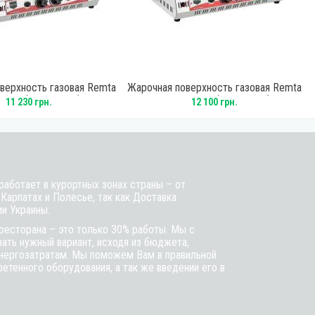
верхность газовая Remta
Жарочная поверхность газовая Remta
 LPG (R70CEPOZ)
R70 TZ LPG (R70CET0Z)
11 230 грн.
12 100 грн.
аботает в курортных зонах страны – от
 Карпатах и Полесье, так как Доставка
ии Украины.
ресторана – это только 30% работы. Мы с
ть нужный вариант, исходя из бюджета,
энергозатратам. Мы поможем Вам в правильной
етенного оборудования, а так же введении его в