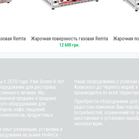
азовая Remta
Жарочная поверхность газовая Remta
Жарочная по
R70CE (R70CEDZ)
R84L
12 600 грн.
ы с 2010 года. Уже более 6 лет
Наше оборудование с успехом р
борудование для ресторана,
Азовского до Черного морей, в
ственного питания. Мы
производится по всей территор
зничной продаже и продаже
Приобрести оборудование для 
кого оборудования для
радостью поможем Вам подобра
баров, кафе, пиццерий,
потребностей, ограничений по 
 комплексов, продуктовых
расстановке и установке приобр
эксплуатацию.
 опыт реализации, установки и
рудования на рынке HoReCa -