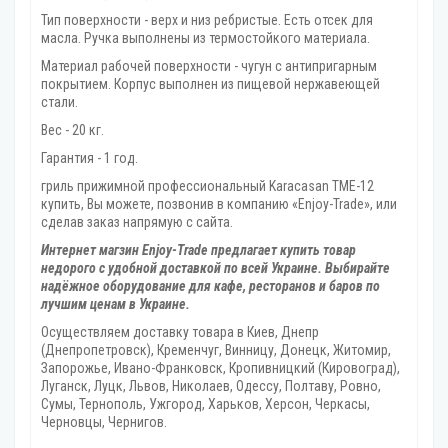
Тип поверхности - верх и низ ребристые. Есть отсек для
масла. Ручка выполнены из термостойкого материала.
Материал рабочей поверхности - чугун с антипригарным
покрытием. Корпус выполнен из пищевой нержавеющей
стали.
Вес - 20 кг.
Гарантия - 1 год.
гриль прижимной профессиональный Karacasan TME-12
купить, Вы можете, позвонив в компанию «Enjoy-Trade», или
сделав заказ напрямую с сайта.
Интернет магзин Enjoy-Trade предлагает купить товар
недорого с удобной доставкой по всей Украине. Выбирайте
надёжное оборудование для кафе, ресторанов и баров по
лучшим ценам в Украине.
Осуществляем доставку товара
в Киев, Днепр
(Днепропетровск), Кременчуг, Винницу, Донецк‎, Житомир,
Запорожье, Ивано-Франковск, Кропивницкий‎ (Кировоград),
Луганск, Луцк, Львов, Николаев, Одессу, Полтаву, Ровно,
Сумы, Тернополь, Ужгород‎, Харьков, Херсон‎, Черкасы,
Черновцы, Чернигов.