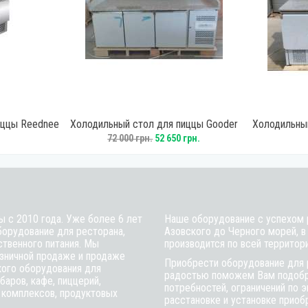
иццы Reednee
Холодильный стол для пиццы Gooder
Холодильный
PZ3600TN
72 000 грн.
52 650 грн.
ы с 2010 года. Уже более 6 лет
Наше оборудование с успехом р
борудование для ресторана,
Азовского до Черного морей, в
ственного питания. Мы
производится по всей территор
зничной продаже и продаже
Приобрести оборудование для 
кого оборудования для
радостью поможем Вам подобра
баров, кафе, пиццерий,
потребностей, ограничений по 
 комплексов, продуктовых
расстановке и установке приобр