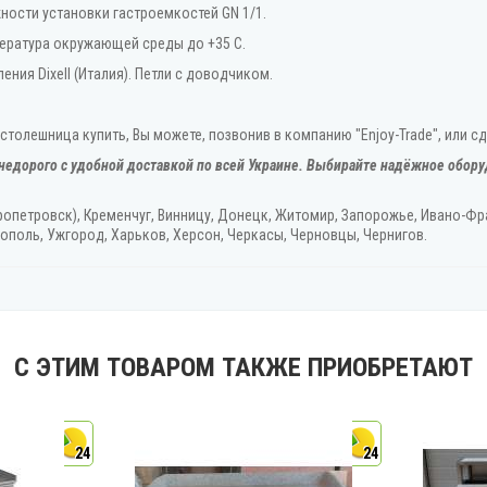
ости установки гастроемкостей GN 1/1.
ература окружающей среды до +35 С.
ения Dixell (Италия). Петли с доводчиком.
толешница купить, Вы можете, позвонив в компанию "Enjoy-Trade", или сд
недорого с удобной доставкой по всей Украине. Выбирайте надёжное обору
ропетровск), Кременчуг, Винницу, Донецк‎, Житомир, Запорожье, Ивано-Фра
ополь, Ужгород‎, Харьков, Херсон‎, Черкасы, Черновцы, Чернигов.
С ЭТИМ ТОВАРОМ ТАКЖЕ ПРИОБРЕТАЮТ
24
24