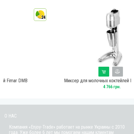
24
MB
Миксер для молочных коктейлей Ewt Inox BL01
4 766 грн.
О НАС
Компания «Enjoy-Trade» работает на рынке Украины с 2010
года. Уже более 6 лет мы помогаем нашим клиентам