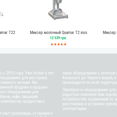
amar T22
Миксер молочный Quamar T2 inox
Миксер 
12 539 грн.
ы с 2010 года. Уже более 6 лет
Наше оборудование с успехом р
борудование для ресторана,
Азовского до Черного морей, в
ственного питания. Мы
производится по всей территор
зничной продаже и продаже
Приобрести оборудование для 
кого оборудования для
радостью поможем Вам подобра
баров, кафе, пиццерий,
потребностей, ограничений по 
 комплексов, продуктовых
расстановке и установке приобр
эксплуатацию.
 опыт реализации, установки и