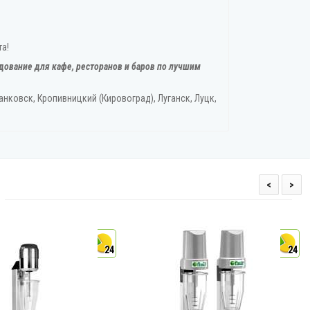
та!
дование для кафе, ресторанов и баров по лучшим
нковск, Кропивницкий‎ (Кировоград), Луганск, Луцк,
<
>
24
24