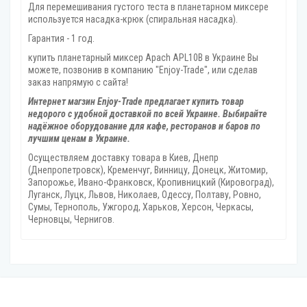
Для перемешивания густого теста в планетарном миксере
используется насадка-крюк (спиральная насадка).
Гарантия - 1 год.
купить планетарный миксер Apach APL10B в Украине Вы
можете, позвонив в компанию "Enjoy-Trade", или сделав
заказ напрямую с сайта!
Интернет магзин Enjoy-Trade предлагает купить товар
недорого с удобной доставкой по всей Украине. Выбирайте
надёжное оборудование для кафе, ресторанов и баров по
лучшим ценам в Украине.
Осуществляем доставку товара
в Киев, Днепр
(Днепропетровск), Кременчуг, Винницу, Донецк‎, Житомир,
Запорожье, Ивано-Франковск, Кропивницкий‎ (Кировоград),
Луганск, Луцк, Львов, Николаев, Одессу, Полтаву, Ровно,
Сумы, Тернополь, Ужгород‎, Харьков, Херсон‎, Черкасы,
Черновцы, Чернигов.