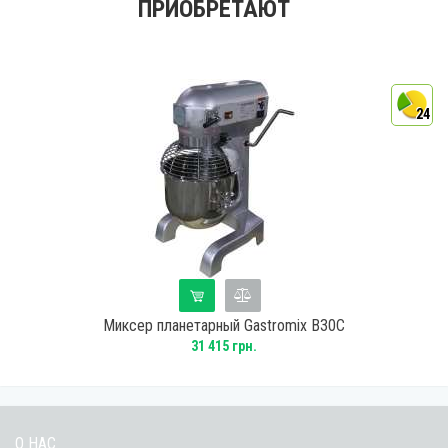
ПРИОБРЕТАЮТ
4
24
Миксер планетарный Gastromix B30C
31 415 грн.
О НАС