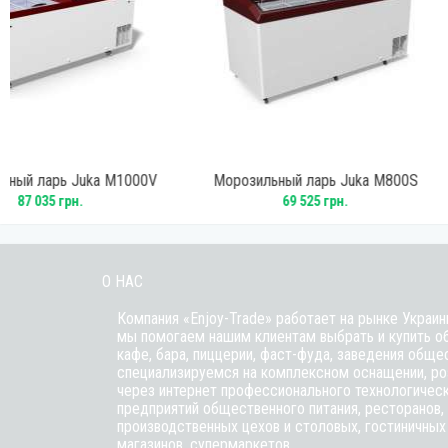
00V
Морозильный ларь Juka M800S
Морозильный ла
69 525 грн.
69 525
О НАС
Компания «Enjoy-Trade» работает на рынке Украин
мы помогаем нашим клиентам выбрать и купить о
кафе,
бара
, пиццерии,
фаст-фуда
, заведения обще
специализируемся на комплексном оснащении, ро
через интернет профессионального технологичес
предприятий общественного питания, ресторанов, 
производственных цехов и столовых, гостиничных
магазинов, супермаркетов.