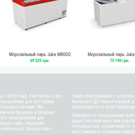
рь Juka M800D
Морозильный ларь Juka M1000Z
Мор
 грн.
75 190 грн.
ы с 2010 года. Уже более 6 лет
Наше оборудование с успехом р
борудование для ресторана,
Азовского до Черного морей, в
ственного питания. Мы
производится по всей территор
зничной продаже и продаже
Приобрести оборудование для 
кого оборудования для
радостью поможем Вам подобра
баров, кафе, пиццерий,
потребностей, ограничений по 
 комплексов, продуктовых
расстановке и установке приобр