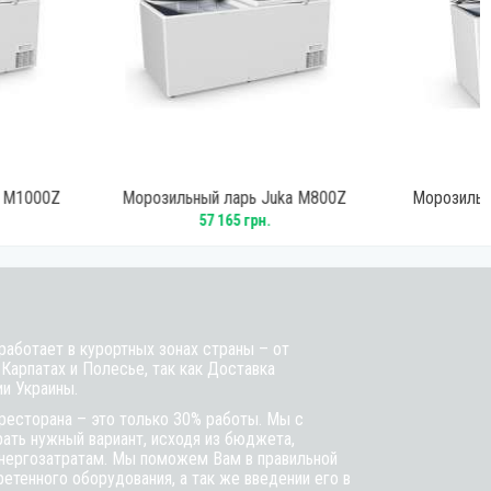
озильный ларь Juka M800Z
Морозильный ларь Juka M600Z
57 165 грн.
37 080 грн.
аботает в курортных зонах страны – от
 Карпатах и Полесье, так как Доставка
ии Украины.
ресторана – это только 30% работы. Мы с
ть нужный вариант, исходя из бюджета,
энергозатратам. Мы поможем Вам в правильной
етенного оборудования, а так же введении его в