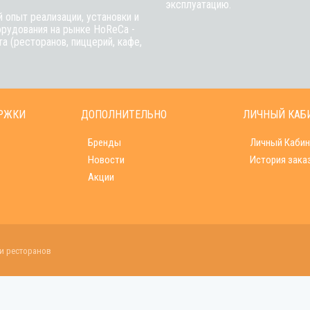
эксплуатацию.
 опыт реализации, установки и
рудования на рынке HoReCa -
а (ресторанов, пиццерий, кафе,
РЖКИ
ДОПОЛНИТЕЛЬНО
ЛИЧНЫЙ КАБ
Бренды
Личный Кабин
Новости
История зака
Акции
 и ресторанов