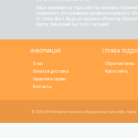
Наша компания за годы работы накопила огромный
сервисного обслуживания профессионального обо
от точек фаст-фуда до крупных объектов общепит
баров, заведений быстрого питания)
ИНФОРМАЦИЯ
СЛУЖБА ПОДДЕ
О нас
Обратная связь
Оплата и доставка
Карта сайта
Гарантия и сервис
Контакты
© 2016-2019 Интернет-магазин оборудования для кафе, баров