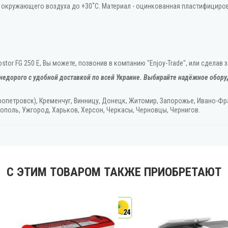
окружающего воздуха до +30˚С. Материал - оцинкованная пластифициров
tor FG 250 E, Вы можете, позвонив в компанию "Enjoy-Trade", или сделав 
недорого с удобной доставкой по всей Украине. Выбирайте надёжное обору
ропетровск), Кременчуг, Винницу, Донецк‎, Житомир, Запорожье, Ивано-Фра
ополь, Ужгород‎, Харьков, Херсон‎, Черкасы, Черновцы, Чернигов.
С ЭТИМ ТОВАРОМ ТАКЖЕ ПРИОБРЕТАЮТ
24
24