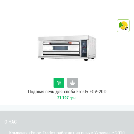
4
24
Подовая печь для хлеба Frosty FOV-20D
21 197 грн.
О НАС
Компания «Enjoy-Trade» работает на рынке Украины с 2010