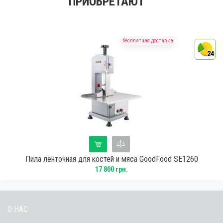
ПРИОБРЕТАЮТ
бесплатная доставка
4
24
Пила ленточная для костей и мяса GoodFood SE1260
17 800 грн.
О НАС