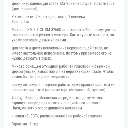
дежи - нержавеющая сталь. Материал корпуса - пластмасса
(цвет красный).
В комплекте - 2 крюка для теста, 2 венчика.
Вес - 2,2 кг.
Миксер GEMLUX GL-SM-3250R сочетает в себе преимущества
планетарного и ручного миксера. Как и ручные миксеры, он
укомплектован двумя крюками
для теста и двумя венчиками из нержавеющей стали, но
имеет настольное исполнение, поэтому при замесе его не
нужно держать в руках.
Миксер оснащен откидной рабочей головкой и съемной
дежой (чашей) емкостью 3 л из нержавеющей стали. Чтобы
замес был более равномерным по
всему объему, в процессе работы дежа вращается в том же
направлении, что и мешалки (против часовой стрелки).
Для удобства добавления ингредиентов дежу можно
сдвинуть вперед при помощи специального рычага.
Насадки легко отсоединяются нажатием
кнопки «EJECT», расположенной на рабочей головке.
Гарантия - 1 год.