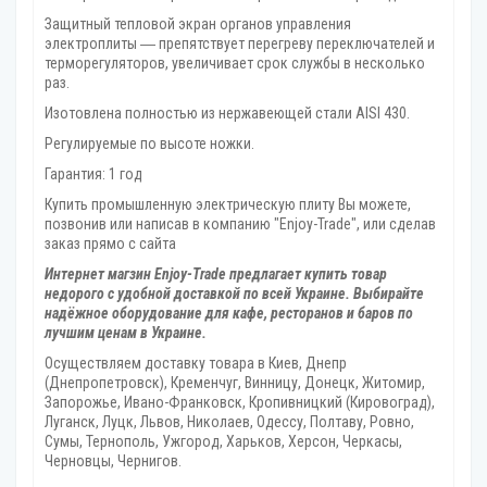
Защитный тепловой экран органов управления
электроплиты ― препятствует перегреву переключателей и
терморегуляторов, увеличивает срок службы в несколько
раз.
Изотовлена полностью из нержавеющей стали AISI 430.
Регулируемые по высоте ножки.
Гарантия: 1 год
Купить промышленную электрическую плиту Вы можете,
позвонив или написав в компанию "Enjoy-Trade", или сделав
заказ прямо с сайта
Интернет магзин Enjoy-Trade предлагает купить товар
недорого с удобной доставкой по всей Украине. Выбирайте
надёжное оборудование для кафе, ресторанов и баров по
лучшим ценам в Украине.
Осуществляем доставку товара
в Киев, Днепр
(Днепропетровск), Кременчуг, Винницу, Донецк‎, Житомир,
Запорожье, Ивано-Франковск, Кропивницкий‎ (Кировоград),
Луганск, Луцк, Львов, Николаев, Одессу, Полтаву, Ровно,
Сумы, Тернополь, Ужгород‎, Харьков, Херсон‎, Черкасы,
Черновцы, Чернигов.