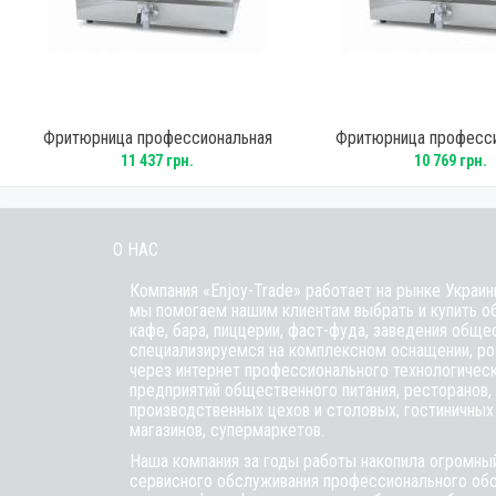
y
Фритюрница профессиональная
Фритюрница професс
GoodFood EF30V
GoodFood EF2
11 437 грн.
10 769 грн.
О НАС
Компания «Enjoy-Trade» работает на рынке Украин
мы помогаем нашим клиентам выбрать и купить о
кафе,
бара
, пиццерии,
фаст-фуда
, заведения обще
специализируемся на комплексном оснащении, ро
через интернет профессионального технологичес
предприятий общественного питания, ресторанов, 
производственных цехов и столовых, гостиничных
магазинов, супермаркетов.
Наша компания за годы работы накопила огромный
сервисного обслуживания профессионального обо