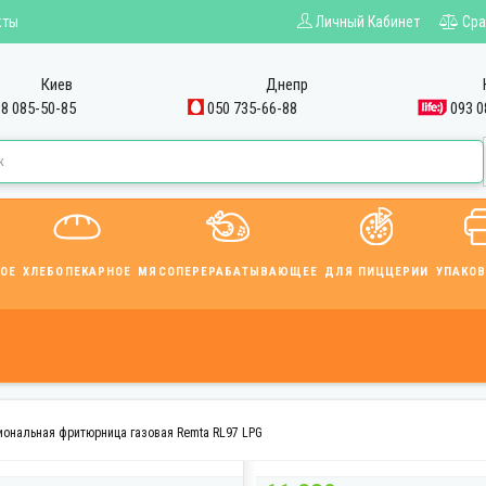
кты
Личный Кабинет
Сра
Киев
Днепр
8 085-50-85
050 735-66-88
093 0
ОЕ
ХЛЕБОПЕКАРНОЕ
МЯСОПЕРЕРАБАТЫВАЮЩЕЕ
ДЛЯ ПИЦЦЕРИИ
УПАКО
ональная фритюрница газовая Remta RL97 LPG