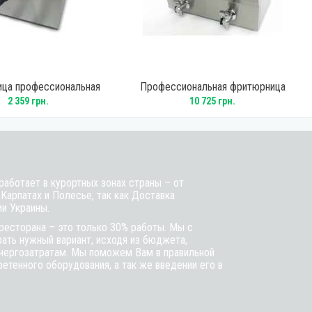
ца профессиональная
Профессиональная фритюрница
Food EF6 черная
GoodFood EF12A2 с краном
2 359 грн.
10 725 грн.
аботает в курортных зонах страны – от
 Карпатах и Полесье, так как Доставка
ии Украины.
ресторана – это только 30% работы. Мы с
ть нужный вариант, исходя из бюджета,
энергозатратам. Мы поможем Вам в правильной
етенного оборудования, а так же введении его в