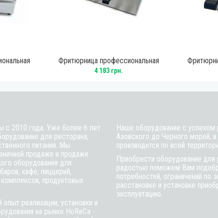
иональная
Фритюрница профессиональная
Фритюрни
0V
GoodFood EF66 чорная
Good
4 183 грн.
ы с 2010 года. Уже более 6 лет
Наше оборудование с успехом р
борудование для ресторана,
Азовского до Черного морей, в
ственного питания. Мы
производится по всей территор
зничной продаже и продаже
Приобрести оборудование для 
кого оборудования для
радостью поможем Вам подобра
баров, кафе, пиццерий,
потребностей, ограничений по 
 комплексов, продуктовых
расстановке и установке приобр
эксплуатацию.
 опыт реализации, установки и
рудования на рынке HoReCa -