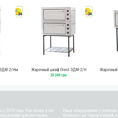
24
24
 ЭДМ-2/Нм
Жарочный шкаф Orest ЭДМ-2/Н
Жарочный
20 240 грн.
ы с 2010 года. Уже более 6 лет
Наше оборудование с успехом р
борудование для ресторана,
Азовского до Черного морей, в