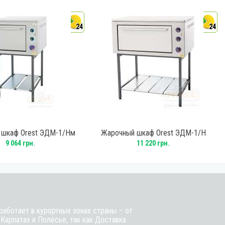
24
24
 шкаф Orest ЭДМ-1/Нм
Жарочный шкаф Orest ЭДМ-1/Н
9 064 грн.
11 220 грн.
аботает в курортных зонах страны – от
 Карпатах и Полесье, так как Доставка