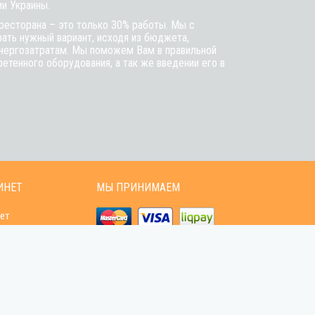
ии Украины.
ресторана – это только 30% работы. Мы с
ть нужный вариант, исходя из бюджета,
энергозатратам. Мы поможем Вам в правильной
етенного оборудования, а так же введении его в
ИНЕТ
МЫ ПРИНИМАЕМ
ет
зов