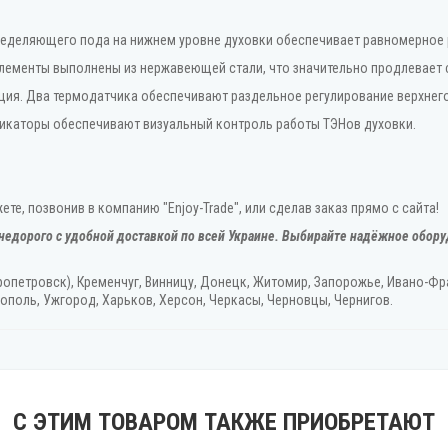
ределяющего пода на нижнем уровне духовки обеспечивает равномерное
лементы выполнены из нержавеющей стали, что значительно продлевает 
ция. Два термодатчика обеспечивают раздельное регулирование верхнег
икаторы обеспечивают визуальный контроль работы ТЭНов духовки.
те, позвонив в компанию "Enjoy-Trade", или сделав заказ прямо с сайта!
недорого с удобной доставкой по всей Украине. Выбирайте надёжное обору
ропетровск), Кременчуг, Винницу, Донецк‎, Житомир, Запорожье, Ивано-Фра
ополь, Ужгород‎, Харьков, Херсон‎, Черкасы, Черновцы, Чернигов.
С ЭТИМ ТОВАРОМ ТАКЖЕ ПРИОБРЕТАЮТ