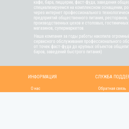
кафе,
бара
, пиццерии,
фаст-фуда
, заведения обще
специализируемся на комплексном оснащении, ро
через интернет профессионального технологичес
предприятий общественного питания, ресторанов, 
производственных цехов и столовых, гостиничных
магазинов, супермаркетов.
Наша компания за годы работы накопила огромный
сервисного обслуживания профессионального обо
от точек фаст-фуда до крупных объектов общепит
баров, заведений быстрого питания)
ИНФОРМАЦИЯ
СЛУЖБА ПОДДЕ
О нас
Обратная связь
Оплата и доставка
Карта сайта
Гарантия и сервис
Контакты