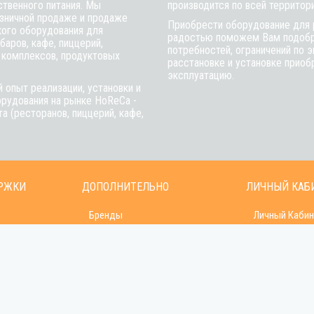
ственного питания. Мы
производится по всей территор
зничной продаже и продаже
Приобрести оборудование для 
кого оборудования для
радостью поможем Вам подобра
баров, кафе, пиццерий,
потребностей, ограничений по 
 комплексов, продуктовых
расстановке и установке приобр
эксплуатацию.
 опыт реализации, установки и
рудования на рынке HoReCa -
а (ресторанов, пиццерий, кафе,
РЖКИ
ДОПОЛНИТЕЛЬНО
ЛИЧНЫЙ КАБ
Бренды
Личный Кабин
Новости
История зака
Акции