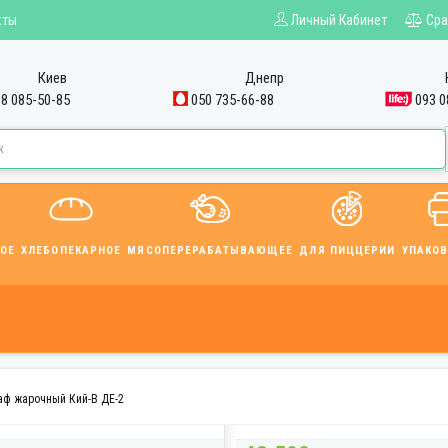
кты
Личный Кабинет
Сра
Киев
Днепр
8 085-50-85
050 735-66-88
093 0
ОЕ
ХЛЕБОПЕКАРНОЕ
МЯСОПЕРЕРАБАТЫВАЮЩЕЕ
ДЛЯ ПИЦЦЕРИИ
УПАКО
ф жарочный Кий-В ДЕ-2