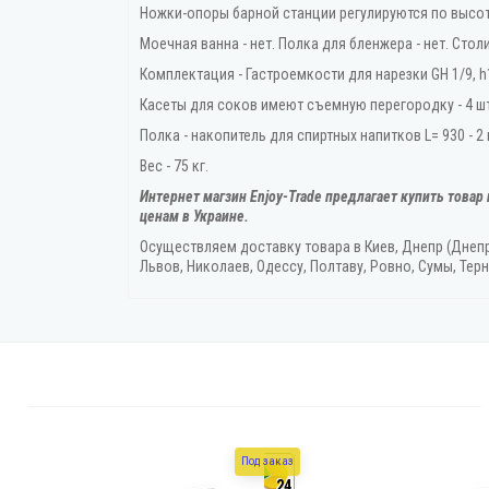
Ножки-опоры барной станции регулируются по высот
Моечная ванна - нет. Полка для бленжера - нет. Столи
Комплектация - Гастроемкости для нарезки GH 1/9, h1
Касеты для соков имеют съемную перегородку - 4 шт
Полка - накопитель для спиртных напитков L= 930 - 2 
Вес - 75 кг.
Интернет магзин Enjoy-Trade предлагает купить товар
ценам в Украине.
Осуществляем доставку товара
в Киев, Днепр (Днеп
Львов, Николаев, Одессу, Полтаву, Ровно, Сумы, Терн
Под заказ
24