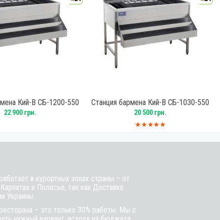
рмена Кий-В СБ-1200-550
Станция бармена Кий-В СБ-1030-550
22 900 грн.
20 500 грн.
аботает в курортных зонах страны – от
 Карпатах и Полесье, так как Доставка
ии Украины.
ресторана – это только 30% работы. Мы с
ть нужный вариант, исходя из бюджета,