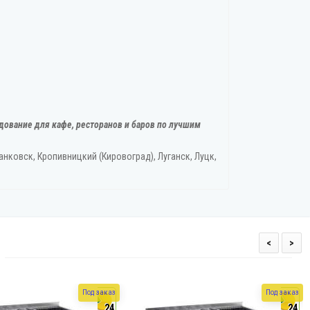
дование для кафе, ресторанов и баров по лучшим
нковск, Кропивницкий‎ (Кировоград), Луганск, Луцк,
<
>
Под заказ
Под заказ
24
24