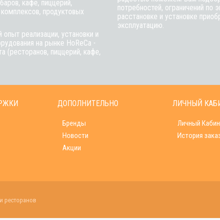
баров, кафе, пиццерий,
потребностей, ограничений по 
 комплексов, продуктовых
расстановке и установке приобр
эксплуатацию.
 опыт реализации, установки и
рудования на рынке HoReCa -
а (ресторанов, пиццерий, кафе,
РЖКИ
ДОПОЛНИТЕЛЬНО
ЛИЧНЫЙ КАБ
Бренды
Личный Кабин
Новости
История зака
Акции
 и ресторанов