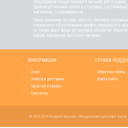
предприятий общественного питания, ресторанов, 
производственных цехов и столовых, гостиничных
магазинов, супермаркетов.
Наша компания за годы работы накопила огромный
сервисного обслуживания профессионального обо
от точек фаст-фуда до крупных объектов общепит
баров, заведений быстрого питания)
ИНФОРМАЦИЯ
СЛУЖБА ПОДДЕ
О нас
Обратная связь
Оплата и доставка
Карта сайта
Гарантия и сервис
Контакты
© 2016-2019 Интернет-магазин оборудования для кафе, баров