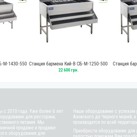
Б-М-1430-550
Станция бармена Кий-В СБ-М-1250-500
Станция ба
22 600 грн.
ы с 2010 года. Уже более 6 лет
Наше оборудование с успехом р
борудование для ресторана,
Азовского до Черного морей, в
ственного питания. Мы
производится по всей территор
зничной продаже и продаже
Приобрести оборудование для 
кого оборудования для
радостью поможем Вам подобра