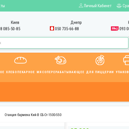
кты
Личный Кабинет
Сра
Киев
Днепр
8 085-50-85
050 735-66-88
093 0
ОЕ
ХЛЕБОПЕКАРНОЕ
МЯСОПЕРЕРАБАТЫВАЮЩЕЕ
ДЛЯ ПИЦЦЕРИИ
УПАКО
Станция бармена Кий-В СБ-Ст-1500-550