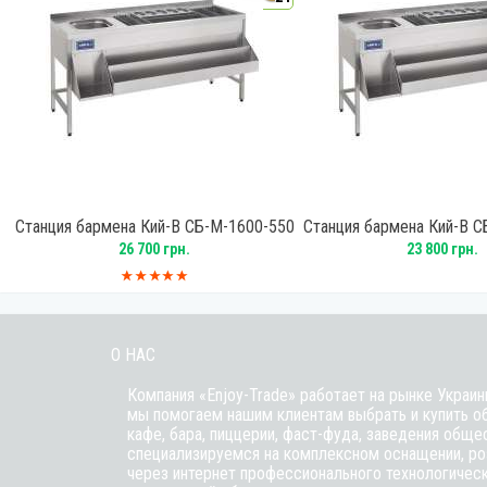
Станция бармена Кий-В СБ-М-1600-550
Станция бармена Кий-В С
26 700 грн.
23 800 грн.
О НАС
Компания «Enjoy-Trade» работает на рынке Украин
мы помогаем нашим клиентам выбрать и купить о
кафе,
бара
, пиццерии,
фаст-фуда
, заведения обще
специализируемся на комплексном оснащении, ро
через интернет профессионального технологичес