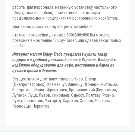
работы для персонала, надежную установку настольного
оборудования, соблюдение гигиенических норм
предъявляемых к предприятиям ресторанного хозяйства,
длительный срок эксплуатации этой мебели.
стол из нержавейки для кафе 600х600х850 Вы можете,
позвонив в компанию "Enjoy-Trade", или сделав заказ прямо
с сайта!
Интернет магзин Enjoy-Trade предлагает купить товар
недорого с удобной доставкой по всей Украине. Выбирайте
надёжное оборудование для кафе, ресторанов и баров по
лучшим ценам в Украине.
Осуществляем доставку товара
в Киев, Днепр
(Днепропетровск), Кременчуг, Винницу, Донецк‎, Житомир,
Запорожье, Ивано-Франковск, Кропивницкий‎ (Кировоград),
Луганск, Луцк, Львов, Николаев, Одессу, Полтаву, Ровно,
Сумы, Тернополь, Ужгород‎, Харьков, Херсон‎, Черкасы,
Черновцы, Чернигов.