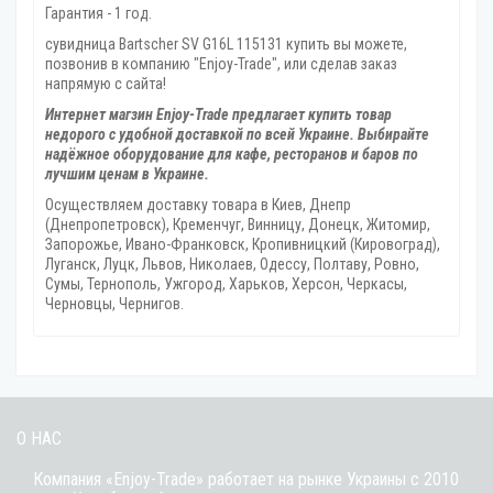
Гарантия - 1 год.
сувидница Bartscher SV G16L 115131 купить вы можете,
позвонив в компанию "Enjoy-Trade", или сделав заказ
напрямую с сайта!
Интернет магзин Enjoy-Trade предлагает купить товар
недорого с удобной доставкой по всей Украине. Выбирайте
надёжное оборудование для кафе, ресторанов и баров по
лучшим ценам в Украине.
Осуществляем доставку товара
в Киев, Днепр
(Днепропетровск), Кременчуг, Винницу, Донецк‎, Житомир,
Запорожье, Ивано-Франковск, Кропивницкий‎ (Кировоград),
Луганск, Луцк, Львов, Николаев, Одессу, Полтаву, Ровно,
Сумы, Тернополь, Ужгород‎, Харьков, Херсон‎, Черкасы,
Черновцы, Чернигов.
О НАС
Компания «Enjoy-Trade» работает на рынке Украины с 2010