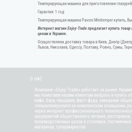
Темперирующая машина для приготовления глазурей
Гарантия: 1 год
Темперирующая машина Pavoni Minitemper купить, Вы 
Интернет магзин Enjoy-Trade предлагает купить товар
ценам в Украине.
Осуществляем доставку товара
в Киев, Днепр (Днеп
Львов, Николаев, Одессу, Полтаву, Ровно, Сумы, Терн
О НАС
Компания «Enjoy-Trade» работает на рынке Украин
мы помогаем нашим клиентам выбрать и купить о
кафе,
бара
, пиццерии,
фаст-фуда
, заведения обще
специализируемся на комплексном оснащении, ро
через интернет профессионального технологичес
предприятий общественного питания, ресторанов, 
производственных цехов и столовых, гостиничных
магазинов, супермаркетов.