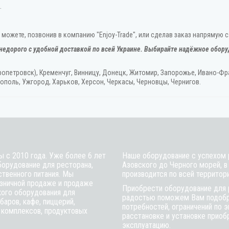
.
можете, позвонив в компанию "Enjoy-Trade", или сделав заказ напрямую с
недорого с удобной доставкой по всей Украине. Выбирайте надёжное обору
ропетровск), Кременчуг, Винницу, Донецк‎, Житомир, Запорожье, Ивано-Фра
ополь, Ужгород‎, Харьков, Херсон‎, Черкасы, Черновцы, Чернигов.
ы с 2010 года. Уже более 6 лет
Наше оборудование с успехом р
борудование для ресторана,
Азовского до Черного морей, в
ственного питания. Мы
производится по всей территор
зничной продаже и продаже
Приобрести оборудование для 
кого оборудования для
радостью поможем Вам подобра
баров, кафе, пиццерий,
потребностей, ограничений по 
 комплексов, продуктовых
расстановке и установке приобр
эксплуатацию.