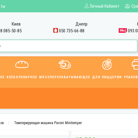
кты
Личный Кабинет
Сра
Киев
Днепр
8 085-50-85
050 735-66-88
093 0
ОЕ
ХЛЕБОПЕКАРНОЕ
МЯСОПЕРЕРАБАТЫВАЮЩЕЕ
ДЛЯ ПИЦЦЕРИИ
УПАКО
нок
Темперирующая машина Pavoni Minitemper