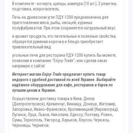
В комплекте - кочерга, щипцы, шампура (10 шт.), 2 решетки,
подставка, искрогаситель.
Печь на древесном угле ПДУ-1200 предназначена для
приготовления мяса, рыбы, овощей, куриных
полуфабрикатов. При этом сохраняется натуральный вкус
и аромат продукта, его питательные и полезные свойства,
образуется румяная корочка и блюдо приобретает
привлекательный вид.
угольные печи для ресторана ПДУ-1200 купить Вы можете,
позвонив в компанию "Enjoy-Trade", или сделав заказ
напрямую с сайта!
Интернет магзин Enjoy-Trade предлагает купить товар
недорого с удобной доставкой по всей Украине. Выбирайте
надёжное оборудование для кафе, ресторанов и баров по
лучшим ценам в Украине.
Осуществляем доставку товара
в Киев, Днепр
(Днепропетровск), Кременчуг, Винницу, Донецк‎, Житомир,
Запорожье, Ивано-Франковск, Кропивницкий‎ (Кировоград),
Луганск, Луцк, Львов, Николаев, Одессу, Полтаву, Ровно,
Сумы, Тернополь, Ужгород‎, Харьков, Херсон‎, Черкасы,
Черновцы, Чернигов.