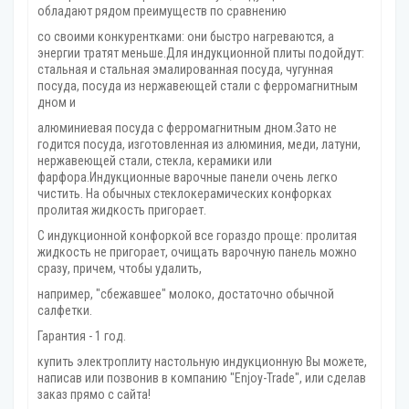
обладают рядом преимуществ по сравнению
со своими конкурентками: они быстро нагреваются, а
энергии тратят меньше.Для индукционной плиты подойдут:
стальная и стальная эмалированная посуда, чугунная
посуда, посуда из нержавеющей стали с ферромагнитным
дном и
алюминиевая посуда с ферромагнитным дном.Зато не
годится посуда, изготовленная из алюминия, меди, латуни,
нержавеющей стали, стекла, керамики или
фарфора.Индукционные варочные панели очень легко
чистить. На обычных стеклокерамических конфорках
пролитая жидкость пригорает.
С индукционной конфоркой все гораздо проще: пролитая
жидкость не пригорает, очищать варочную панель можно
сразу, причем, чтобы удалить,
например, "сбежавшее" молоко, достаточно обычной
салфетки.
Гарантия - 1 год.
купить электроплиту настольную индукционную Вы можете,
написав или позвонив в компанию "Enjoy-Trade", или сделав
заказ прямо с сайта!