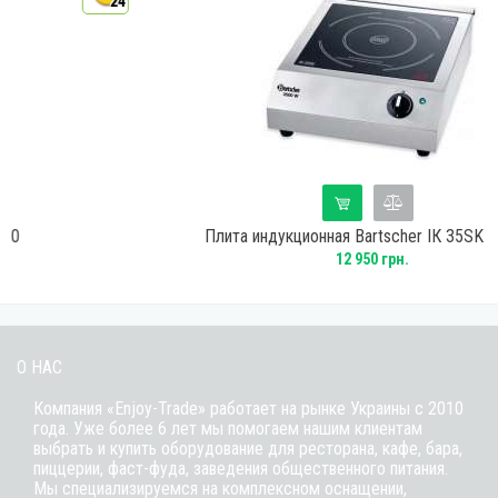
24
Плита индукционная Bartscher ІК 35SK 105837
12 950 грн.
О НАС
Компания «Enjoy-Trade» работает на рынке Украины с 2010
года. Уже более 6 лет мы помогаем нашим клиентам
выбрать и купить оборудование для ресторана, кафе,
бара
,
пиццерии,
фаст-фуда
, заведения общественного питания.
Мы специализируемся на комплексном оснащении,