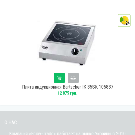
4
24
Плита индукционная Bartscher ІК 35SK 105837
12 875 грн.
О НАС
Компания «Enjoy-Trade» работает на рынке Украины с 2010