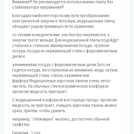
Внимание!!! Не рекомендуется использование плиты без
стабилизатора напряжения!!!
Благодаря наиболее короткому пути преобразования
электрической энергии в тепловую, индукционные плиты
обладают рядом преимуществ по сравнению
со своими конкурентками: они быстро нагреваются, а
энергии тратят меньше.Для индукционной плиты подойдут:
стальная и стальная эмалированная посуда, чугунная
посуда, посуда из нержавеющей стали с ферромагнитным
дном и
алюминиевая посуда с ферромагнитным дном.Зато не
годится посуда, изготовленная из алюминия, меди, латуни,
нержавеющей стали, стекла, керамики или
фарфора.Индукционные варочные панели очень легко
чистить. На обычных стеклокерамических конфорках
пролитая жидкость пригорает.
С индукционной конфоркой все гораздо проще: пролитая
жидкость не пригорает, очищать варочную панель можно
сразу, причем, чтобы удалить,
например, "сбежавшее" молоко, достаточно обычной
салфетки.
Гарантия - 1 год.