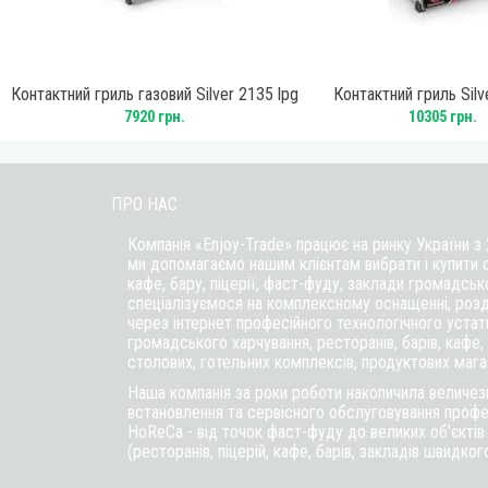
pg
Контактний гриль газовий Silver 2135 lpg
Контактний гриль Silv
7920 грн.
10305 грн.
ПРО НАС
Компанія «Enjoy-Trade» працює на ринку України з
ми допомагаємо нашим клієнтам вибрати і купити 
кафе,
бару
, піцерії,
фаст-фуду
, заклади громадськ
спеціалізуємося на комплексному оснащенні, розд
через інтернет професійного технологічного уста
громадського харчування, ресторанів, барів, кафе, п
столових, готельних комплексів, продуктових магаз
Наша компанія за роки роботи накопичила величезн
встановлення та сервісного обслуговування профе
HoReCa - від точок фаст-фуду до великих об'єкті
(ресторанів, піцерій, кафе, барів, закладів швидког