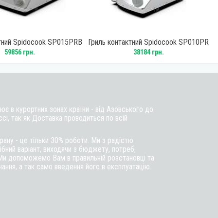
ктний Spidocook SP015PRB
Гриль контактний Spidocook SP010PR
59856 грн.
38184 грн.
є в курортних зонах країни - від Азовського до
ссі, так як Доставка проводиться по всій
ану - це тільки 30% роботи. Ми з радістю
бний варіант, виходячи з бюджету, потреб,
Ми допоможемо Вам в правильній розстановці та
ння, а так само введення його в експлуатацію.