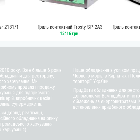
er 2131/1
Гриль контактний Frosty SP-2A3
Гриль конта
13416 грн.
 2010 року. Вже більше 6 років
Наше обладнання з успіхом працю
обладнання для ресторану,
Чорного морів, в Карпатах і Полі
ого харчування. Ми
території України.
рібному продажі і продажу
Придбати обладнання для рестор
ткування для підприємств
допоможемо Вам підібрати потрі
іцерій, виробничих цехів і
обмежень за енерговитратами. 
инів, супермаркетів.
встановлення придбаного обладна
ий досвід реалізації,
сійного обладнання на ринку
в громадського харчування
о харчування)