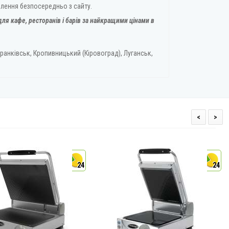
влення безпосередньо з сайту.
ля кафе, ресторанів і барів за найкращими цінами в
ранківськ, Кропивницький (Кіровоград), Луганськ,
<
>
24
24