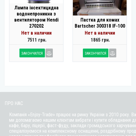
Лампа інсектицидна
водонепроникна з
вентилятором Hendi
Пастка для комах
270202
Bartscher 300318 IF-100
Нет в наличии
Нет в наличии
7511 грн.
1865 грн.
ЗАКОНЧИЛСЯ
ЗАКОНЧИЛСЯ
ПРО НАС
Компанія «Enjoy-Trade» працює на ринку України з 2010 року. В
ми допомагаємо нашим клієнтам вибрати і купити обладнання д
кафе,
бару
, піцерії,
фаст-фуду
, заклади громадського харчуванн
спеціалізуємося на комплексному оснащенні, роздрібному прод