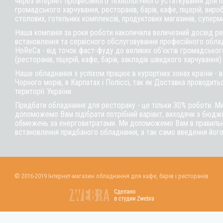
через інтернет професійного технологічного устаткування для 
громадського харчування, ресторанів, барів, кафе, піцерій, вироб
столових, готельних комплексів, продуктових магазинів, суперм
Наша компанія за роки роботи накопичила величезний досвід реа
встановлення та сервісного обслуговування професійного обла
HoReCa - від точок фаст-фуду до великих об'єктів громадськог
(ресторанів, піцерій, кафе, барів, закладів швидкого харчування)
Наше обладнання з успіхом працює в курортних зонах країни - 
Чорного морів, в Карпатах і Поліссі, так як Доставка проводитьс
території України.
Придбати обладнання для ресторану - це тільки 30% роботи. М
допоможемо Вам підібрати потрібний варіант, виходячи з бюдже
обмежень за енерговитратами. Ми допоможемо Вам в правильні
встановлення придбаного обладнання, а так само введення його
© 2016-2019 Інтернет-магазин обладнання для кафе, барів і ресторанів