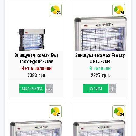
24
24
Знищувач комах Ewt
Знищувач комах Frosty
Inox Ego04-20W
CHLJ-20B
Нет в наличии
В наличии
2383 грн.
2227 грн.
ЗАКОНЧИЛСЯ
КУПИТИ
24
24