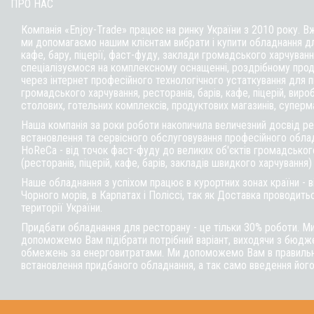
ПРО НАС
Компанія «Enjoy-Trade» працює на ринку України з 2010 року. В
ми допомагаємо нашим клієнтам вибрати і купити обладнання д
кафе,
бару
, піцерії,
фаст-фуду
, заклади громадського харчуванн
спеціалізуємося на комплексному оснащенні, роздрібному прод
через інтернет професійного технологічного устаткування для 
громадського харчування, ресторанів, барів, кафе, піцерій, вироб
столових, готельних комплексів, продуктових магазинів, суперм
Наша компанія за роки роботи накопичила величезний досвід реа
встановлення та сервісного обслуговування професійного обла
HoReCa - від точок фаст-фуду до великих об'єктів громадськог
(ресторанів, піцерій, кафе, барів, закладів швидкого харчування)
Наше обладнання з успіхом працює в курортних зонах країни - 
Чорного морів, в Карпатах і Поліссі, так як Доставка проводитьс
території України.
Придбати обладнання для ресторану - це тільки 30% роботи. М
допоможемо Вам підібрати потрібний варіант, виходячи з бюдже
обмежень за енерговитратами. Ми допоможемо Вам в правильні
встановлення придбаного обладнання, а так само введення його