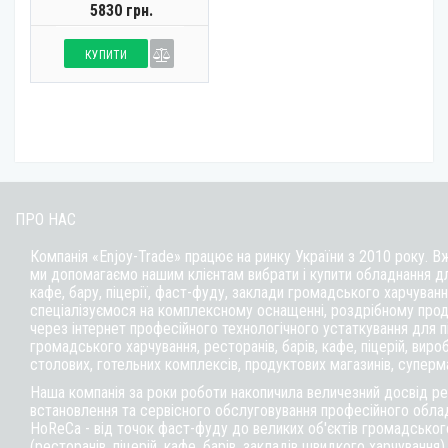
5830 грн.
КУПИТИ
ПРО НАС
Компанія «Enjoy-Trade» працює на ринку України з 2010 року. В
ми допомагаємо нашим клієнтам вибрати і купити обладнання д
кафе,
бару
, піцерії,
фаст-фуду
, заклади громадського харчуванн
спеціалізуємося на комплексному оснащенні, роздрібному прод
через інтернет професійного технологічного устаткування для 
громадського харчування, ресторанів, барів, кафе, піцерій, вироб
столових, готельних комплексів, продуктових магазинів, суперм
Наша компанія за роки роботи накопичила величезний досвід реа
встановлення та сервісного обслуговування професійного обла
HoReCa - від точок фаст-фуду до великих об'єктів громадськог
(ресторанів, піцерій, кафе, барів, закладів швидкого харчування)