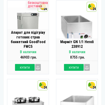
безкоштовна
доставка
24
24
Апарат для підігріву
готових страв
банкетний GoodFood
Марміт GN 1/1 Hendi
FWC5
238912
В наличии
В наличии
46903 грн.
8755 грн.
КУПИТИ
КУПИТИ
24
24