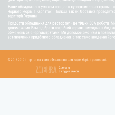
Наше обладнання з успіхом працює в курортних зонах країни - 
Чорного морів, в Карпатах і Поліссі, так як Доставка проводитьс
території України.
Придбати обладнання для ресторану - це тільки 30% роботи. М
допоможемо Вам підібрати потрібний варіант, виходячи з бюдже
обмежень за енерговитратами. Ми допоможемо Вам в правильні
встановлення придбаного обладнання, а так само введення його
© 2016-2019 Інтернет-магазин обладнання для кафе, барів і ресторанів