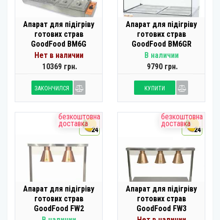
Апарат для підігріву
Апарат для підігріву
готових страв
готових страв
GoodFood BM6G
GoodFood BM6GR
Нет в наличии
В наличии
10369 грн.
9790 грн.
ЗАКОНЧИЛСЯ
КУПИТИ
безкоштовна
безкоштовна
доставка
доставка
24
24
Апарат для підігріву
Апарат для підігріву
готових страв
готових страв
GoodFood FW2
GoodFood FW3
В наличии
Нет в наличии