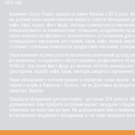
ПРО НАС
Компанія «Enjoy-Trade» працює на ринку України з 2010 року. В
ми допомагаємо нашим клієнтам вибрати і купити обладнання д
кафе,
бару
, піцерії,
фаст-фуду
, заклади громадського харчуванн
спеціалізуємося на комплексному оснащенні, роздрібному прод
через інтернет професійного технологічного устаткування для 
громадського харчування, ресторанів, барів, кафе, піцерій, вироб
столових, готельних комплексів, продуктових магазинів, суперм
Наша компанія за роки роботи накопичила величезний досвід реа
встановлення та сервісного обслуговування професійного обла
HoReCa - від точок фаст-фуду до великих об'єктів громадськог
(ресторанів, піцерій, кафе, барів, закладів швидкого харчування)
Наше обладнання з успіхом працює в курортних зонах країни - 
Чорного морів, в Карпатах і Поліссі, так як Доставка проводитьс
території України.
Придбати обладнання для ресторану - це тільки 30% роботи. М
допоможемо Вам підібрати потрібний варіант, виходячи з бюдже
обмежень за енерговитратами. Ми допоможемо Вам в правильні
встановлення придбаного обладнання, а так само введення його