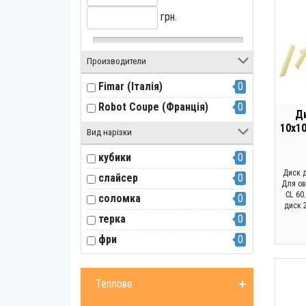
грн.
Производители
Fimar (Італія)
0
Robot Coupe (Франція)
0
Ди
10х1
Вид нарізки
кубики
0
Диск д
слайсер
0
Для ово
CL 60
соломка
0
диск 
терка
0
фри
0
Теплове