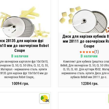
Диск для нарізки кубиків 8
ск 28135 для нарізки фрі
мм 28111 до овочерізки R
0х10 мм до овочерізки Robot
Coupe
Coupe
(1)
В наличии
В наличии
ля овочерізки картопля фрі 10х10х10,
Комплект для кубиків (решітка сла
черізок CL 50, CL 50 Ultra, CL 52, CL 55,
8х8х8, Для овочерізок CL 50, CL 50 Ultra
. Матеріал - нержавіюча сталь. купити
CL 55, CL 60. Для куттери R502. Мате
28135 для нарізки фрі 10х10х10 мм до
нержавіюча сталь. купити Диск для н
овочерізки Robot Coupe,..
кубиків 8х8х8 мм 28111 до о..
10094 грн.
12384 грн.
КУПИТИ
КУПИТИ
24