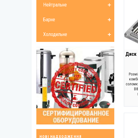
Нейтральне
Барне
Холодильне
Диск 
Розмі
комбі
соломку
B8
НОВІ НАДХОДЖЕННЯ