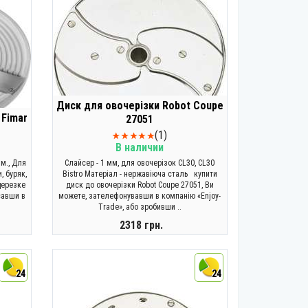
Диск для овочерізки Robot Coupe
 Fimar
27051
(1)
В наличии
мм., Для
Слайсер - 1 мм, для овочерізок CL30, CL30
, буряк,
Bistro Матеріал - нержавіюча сталь купити
щерезке
диск до овочерізки Robot Coupe 27051, Ви
савши в
можете, зателефонувавши в компанію «Enjoy-
Trade», або зробивши ..
2318 грн.
КУПИТИ
24
24