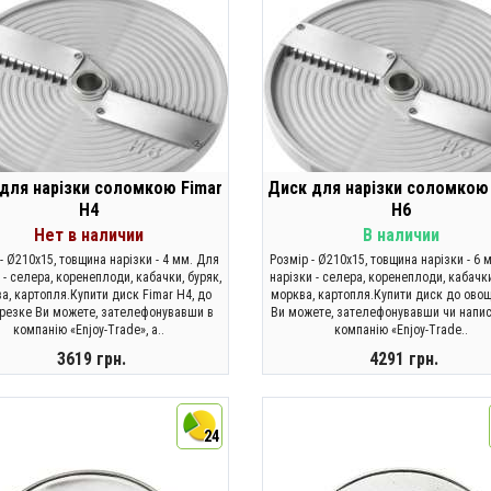
для нарізки соломкою Fimar
Диск для нарізки соломкою
H4
H6
Нет в наличии
В наличии
- Ø210x15, товщина нарізки - 4 мм. Для
Розмір - Ø210x15, товщина нарізки - 6 
 - селера, коренеплоди, кабачки, буряк,
нарізки - селера, коренеплоди, кабачки
а, картопля.Купити диск Fimar H4, до
морква, картопля.Купити диск до ово
резке Ви можете, зателефонувавши в
Ви можете, зателефонувавши чи напи
компанію «Enjoy-Trade», а..
компанію «Enjoy-Trade..
3619 грн.
4291 грн.
ЗАКОНЧИЛСЯ
КУПИТИ
24