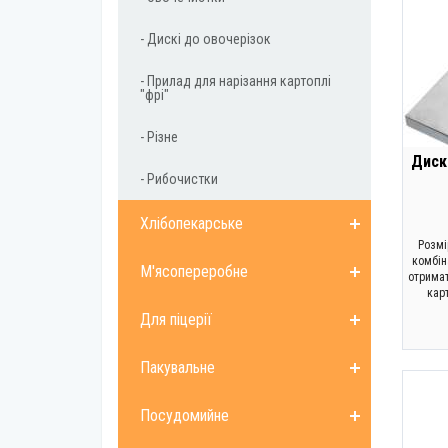
- Дискі до овочерізок
- Прилад для нарізання картоплі
"фрі"
- Різне
Диск
- Рибочистки
Хлібопекарське
Розмі
комбін
М'ясопереробне
отримат
кар
Для піцерії
Пакувальне
Посудомийне