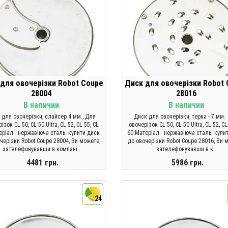
для овочерізки Robot Coupe
Диск для овочерізки Robot
28004
28016
В наличии
В наличии
 для овочерізки, слайсер 4 мм., Для
Диск для овочерізки, терка - 7 мм.
ізок CL 50, CL 50 Ultra, CL 52, CL 55, CL
овочерізок CL 50, CL 50 Ultra, CL 52, CL
ріал - нержавіюча сталь. купити диск
60.Матеріал - нержавіюча сталь. купи
черізки Robot Coupe 28004, Ви можете,
до овочерізки Robot Coupe 28016, Ви 
зателефонувавши в компані..
зателефонувавши в к..
4481 грн.
5986 грн.
КУПИТИ
КУПИТИ
24