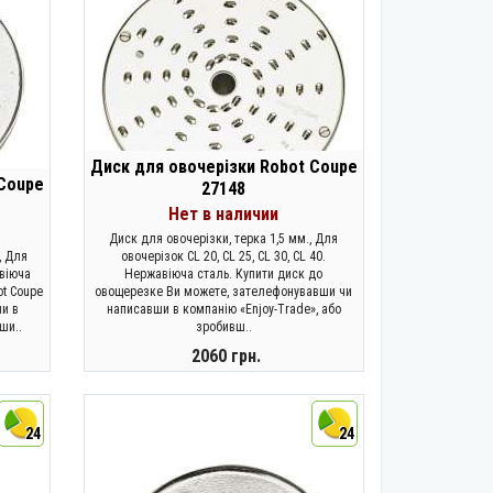
Диск для овочерізки Robot Coupe
 Coupe
27148
Нет в наличии
Диск для овочерізки, терка 1,5 мм., Для
, Для
овочерізок CL 20, CL 25, CL 30, CL 40.
авіюча
Нержавіюча сталь. Купити диск до
ot Coupe
овощерезке Ви можете, зателефонувавши чи
ши в
написавши в компанію «Enjoy-Trade», або
ши..
зробивш..
2060 грн.
ЗАКОНЧИЛСЯ
24
24