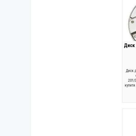
Диск 
Диск 
201/
купити