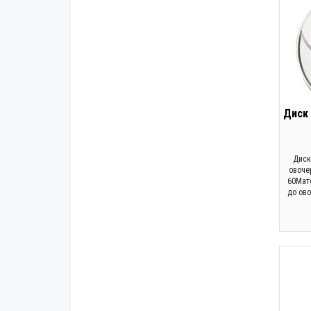
Диск 
Диск
овочер
60Мате
до ово