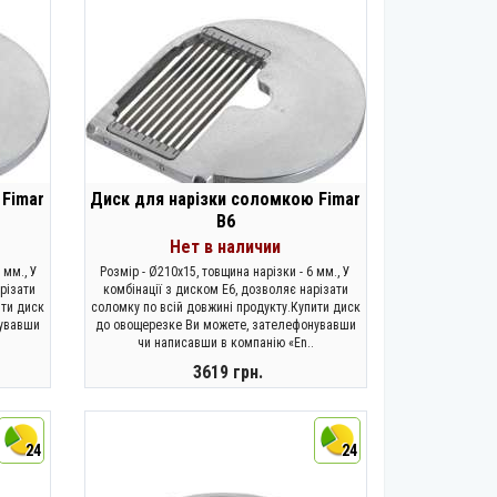
 Fimar
Диск для нарізки соломкою Fimar
B6
Нет в наличии
 мм., У
Розмір - Ø210x15, товщина нарізки - 6 мм., У
різати
комбінації з диском E6, дозволяє нарізати
ити диск
соломку по всій довжині продукту.Купити диск
нувавши
до овощерезке Ви можете, зателефонувавши
чи написавши в компанію «En..
3619 грн.
ЗАКОНЧИЛСЯ
24
24