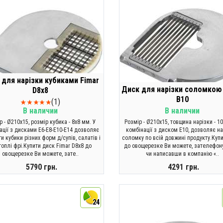
 для нарізки кубиками Fimar
Диск для нарізки соломкою
D8х8
B10
(1)
В наличии
В наличии
р - Ø210x15, розмір кубика - 8х8 мм. У
Розмір - Ø210x15, товщина нарізки - 10
ації з дисками E6-E8-E10-E14 дозволяє
комбінації з диском E10, дозволяє на
и кубики різних форм д/супів, салатів і
соломку по всій довжині продукту.Куп
топлі фрі.Купити диск Fimar D8х8 до
до овощерезке Ви можете, зателефо
овощерезке Ви можете, зате..
чи написавши в компанію «..
5790 грн.
4291 грн.
КУПИТИ
КУПИТИ
24