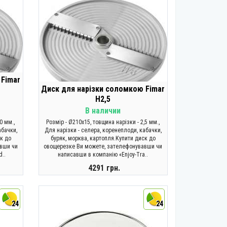
 Fimar
Диск для нарізки соломкою Fimar
H2,5
В наличии
0 мм.,
Розмір - Ø210x15, товщина нарізки - 2,5 мм.,
абачки,
Для нарізки - селера, коренеплоди, кабачки,
ск до
буряк, морква, картопля.Купити диск до
авши чи
овощерезке Ви можете, зателефонувавши чи
d..
написавши в компанію «Enjoy-Tra..
4291 грн.
КУПИТИ
24
24