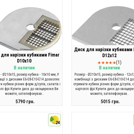
Диск для нарізки кубиками 
 для нарізки кубиками Fimar
D12х12
D10х10
(1)
В наличии
В наличии
 - Ø210x15, розмір кубика - 10х10 мм, У
Розмір - Ø210x15, розмір кубика - 12х1
ації з дисками E6-E8-E10-E14 дозволяє
комбінації з дисками E6-E8-E10-E14 д
и кубики різних форм д/супів, салатів і
отримати кубики різних форм д/супів, с
плі фрі.Купити диск до овощерезке Ви
картоплі фрі.Купити диск до овощере
можете, зателефонував..
можете, зателефонував..
5790 грн.
5015 грн.
КУПИТИ
КУПИТИ
24