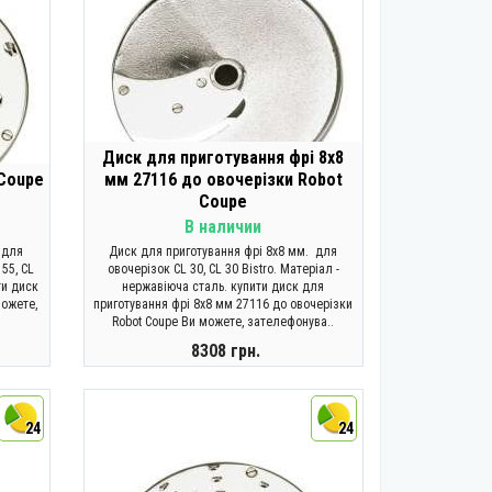
Диск для приготування фрі 8х8
 Coupe
мм 27116 до овочерізки Robot
Coupe
В наличии
 для
Диск для приготування фрі 8х8 мм. для
 55, CL
овочерізок CL 30, CL 30 Bistro. Матеріал -
ти диск
нержавіюча сталь. купити диск для
можете,
приготування фрі 8х8 мм 27116 до овочерізки
Robot Coupe Ви можете, зателефонува..
8308 грн.
КУПИТИ
24
24