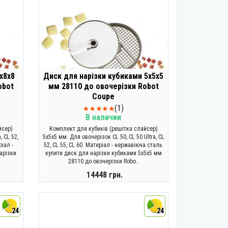
х8х8
Диск для нарізки кубиками 5х5х5
obot
мм 28110 до овочерізки Robot
Coupe
(1)
В наличии
йсер)
Комплект для кубиків (решітка слайсер)
, CL 52,
5х5х5 мм. Для овочерізок CL 50, CL 50 Ultra, CL
ріал -
52, CL 55, CL 60. Матеріал - нержавіюча сталь.
арізки
купити диск для нарізки кубиками 5х5х5 мм
28110 до овочерізки Robo..
14448 грн.
КУПИТИ
24
24