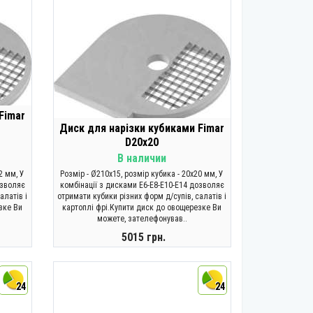
Fimar
Диск для нарізки кубиками Fimar
D20х20
В наличии
2 мм, У
Розмір - Ø210x15, розмір кубика - 20х20 мм, У
озволяє
комбінації з дисками E6-E8-E10-E14 дозволяє
алатів і
отримати кубики різних форм д/супів, салатів і
зке Ви
картоплі фрі.Купити диск до овощерезке Ви
можете, зателефонував..
5015 грн.
КУПИТИ
24
24