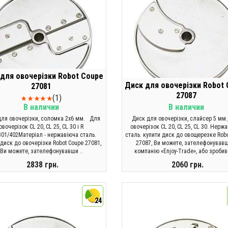
для овочерізки Robot Coupe
Диск для овочерізки Robot
27081
27087
(1)
В наличии
В наличии
для овочерізки, соломка 2х6 мм. Для
Диск для овочерізки, слайсер 5 мм.
овочерізок CL 20, CL 25, CL 30 і R
овочерізок CL 20, CL 25, CL 30. Нерж
301/402Матеріал - нержавіюча сталь.
сталь. купити диск до овощерезке Rob
 диск до овочерізки Robot Coupe 27081,
27087, Ви можете, зателефонував
Ви можете, зателефонувавши ..
компанію «Enjoy-Trade», або зробив
2838 грн.
2060 грн.
КУПИТИ
КУПИТИ
24