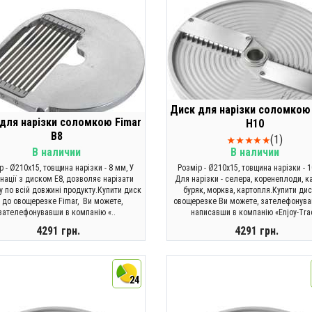
Диск для нарізки соломкою
для нарізки соломкою Fimar
H10
B8
(1)
В наличии
В наличии
р - Ø210x15, товщина нарізки - 8 мм, У
Розмір - Ø210x15, товщина нарізки - 1
нації з диском E8, дозволяє нарізати
Для нарізки - селера, коренеплоди, к
 по всій довжині продукту.Купити диск
буряк, морква, картопля.Купити ди
 до овощерезке Fimar, Ви можете,
овощерезке Ви можете, зателефонув
зателефонувавши в компанію «..
написавши в компанію «Enjoy-Tra
4291 грн.
4291 грн.
КУПИТИ
КУПИТИ
24