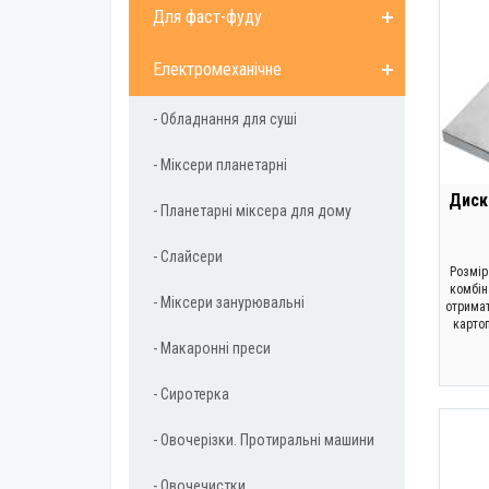
Для фаст-фуду
Електромеханічне
- Обладнання для суші
- Міксери планетарні
Диск
- Планетарні міксера для дому
- Слайсери
Розмір
комбін
- Міксери занурювальні
отримат
карто
- Макаронні преси
- Сиротерка
- Овочерізки. Протиральні машини
- Овочечистки