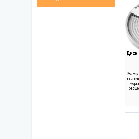
Диск 
Розмір 
нарізки
моркв
овоще