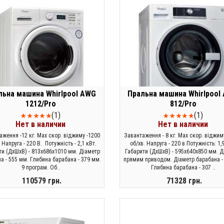
льна машина Whirlpool AWG
Пральна машина Whirlpool
1212/Pro
812/Pro
(1)
(1)
Нет в наличии
Нет в наличии
аження -12 кг. Max скор. віджиму -1200
Завантаження - 8 кг. Max скор. віджим
 Напруга - 220 В. Потужність - 2,1 кВт.
об/хв. Напруга - 220 в Потужність: 1,
ти (ДхШхВ) - 813х686х1010 мм. Діаметр
Габарити (ДхШхВ) - 595х640х850 мм. Д
а - 555 мм. Глибина барабана - 379 мм.
прямим приводом. Діаметр барабана -
9 програм. Об..
Глибина барабана - 307 ..
110579 грн.
71328 грн.
ЗАКОНЧИЛСЯ
ЗАКОНЧИЛСЯ