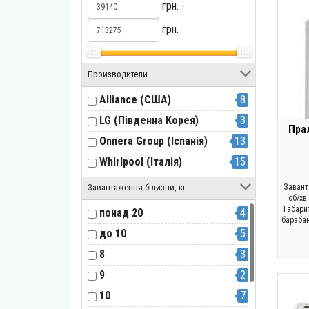
грн. -
грн.
Производители
Alliance (США)
8
LG (Південна Корея)
3
Пра
Onnera Group (Іспанія)
13
Whirlpool (Італія)
15
Завантаження білизни, кг.
Завант
об/хв.
Габари
понад 20
4
барабан
до 10
5
8
3
9
2
10
7