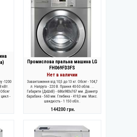
ина
Промислова пральна машина LG
а)
FH069FD3FS
Нет в наличии
у -1200
Завантаження від 10,5 до 13 кг. Обсяг - 104,7
8 кВт.
л. Напруга - 220 В. Прання 40-50 об/хв. ...
 Обсяг
Габарити (ДхШхВ) - 686х983х767 мм. Діаметр
 цикл -
барабана - 560 мм. Глибина - 419,3 мм. Макс.
швидкість - 1 150 об/х..
144200 грн.
ЗАКОНЧИЛСЯ