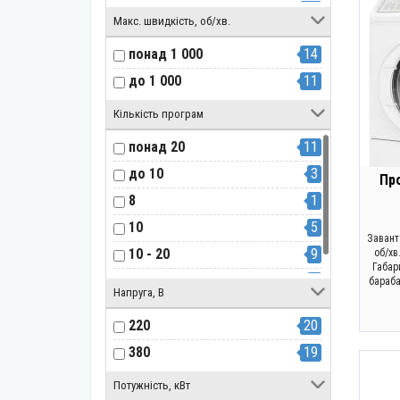
10 - 20
17
Макс. швидкість, об/хв.
15
1
понад 1 000
14
до 1 000
11
Кількість програм
понад 20
11
до 10
3
Пр
8
1
10
5
Завант
10 - 20
9
об/хв
Габар
13
1
бараба
Напруга, В
220
20
380
19
Потужність, кВт