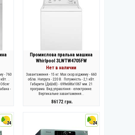
ина
Промислова пральна машина
Whirlpool 3LWTW4705FW
Нет в наличии
му - 760
Завантаження - 15 кг. Max скор.віджиму - 660
кВт. ..
об/хв. Напруга - 220 В. Потужність - 2,1 кВт.
 Обсяг
Габарити (ДхШхВ) - 699х686х1067 мм. 21
абана -
програма. Вид управління - електронне.
Вертикальне завантаження...
86172 грн.
ЗАКОНЧИЛСЯ
24
24