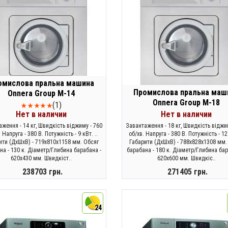
омислова пральна машина
Промислова пральна маш
Onnera Group M-14
Onnera Group M-18
(1)
Нет в наличии
Нет в наличии
ження - 14 кг, Швидкість віджиму - 760
Завантаження - 18 кг, Швидкість віджи
 Напруга - 380 В. Потужність - 9 кВт. ..
об/хв. Напруга - 380 В. Потужність - 12 
ити (ДхШхВ) - 719х810х1158 мм. Обсяг
Габарити (ДхШхВ) - 788х828х1308 мм.
на - 130 к. Діаметр/Глибина барабана -
барабана - 180 к. Діаметр/Глибина бар
620х430 мм. Швидкіст..
620х600 мм. Швидкіс..
238703 грн.
271405 грн.
ЗАКОНЧИЛСЯ
ЗАКОНЧИЛСЯ
24