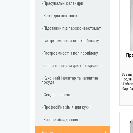
- Прасувальні каландри
- Візки для покоївок
- Підставки під пароконвектомат
- Гастроємності з полікарбонату
- Гастроємності з поліпропілену
Пр
- запасні частини для обладнання
Заванта
- Кухонний інвентар та наплитна
об/хв.
посуда
Габари
бараба
- Сендвіч панелі
- Професійна хімія для кухні
- Вагове обладнання
Барне