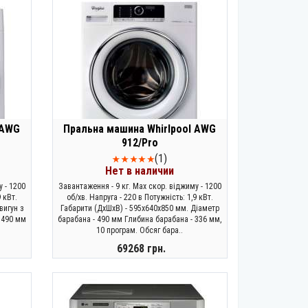
 AWG
Пральна машина Whirlpool AWG
912/Pro
(1)
Нет в наличии
у - 1200
Завантаження - 9 кг. Max скор. віджиму - 1200
9 кВт.
об/хв. Напруга - 220 в Потужність: 1,9 кВт.
вигун з
Габарити (ДхШхВ) - 595х640х850 мм. Діаметр
 490 мм
барабана - 490 мм Глибина барабана - 336 мм,
10 програм. Обсяг бара..
69268 грн.
ЗАКОНЧИЛСЯ