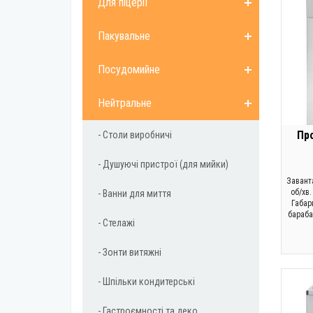
Для піцерії
Пакувальне
Посудомийне
Нейтральне
Пр
- Столи виробничі
- Душуючі пристрої (для мийки)
Завант
об/хв.
- Ванни для миття
Габар
бараба
- Стелажі
- Зонти витяжні
- Шпільки кондитерські
- Гастроємності та деко