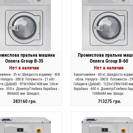
омислова пральна машина
Промислова пральна маш
Onnera Group B-35
Onnera Group B-60
Нет в наличии
Нет в наличии
ження - 35 кг, Швидкість віджиму - 458
Завантаження - 60 кг, Швидкість віджи
 Напруга - 380 В. Потужність - 21 кВт. .
об/хв. Напруга - 380 В. Потужність - 29
ти (ДхШхВ) - 979х1066х1408 мм. Обсяг
Габарити (ДхШхВ) - 1225х1280х1640 мм
на - 350 к. Діаметр/Глибина барабана -
барабана - 600 л. Діаметр/Глибина бар
860х602 мм. Швидкіс..
1048х684 мм. Швидк..
383160 грн.
713275 грн.
ЗАКОНЧИЛСЯ
ЗАКОНЧИЛСЯ