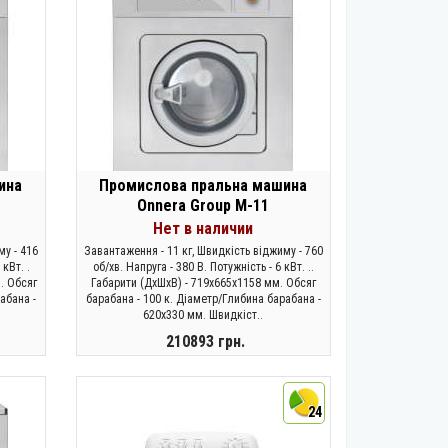
ина
Промислова пральна машина
Onnera Group M-11
Нет в наличии
му - 416
Завантаження - 11 кг, Швидкість віджиму - 760
 кВт. .
об/хв. Напруга - 380 В. Потужність - 6 кВт. ..
. Обсяг
Габарити (ДхШхВ) - 719х665х1158 мм. Обсяг
абана -
барабана - 100 к. Діаметр/Глибина барабана -
620х330 мм. Швидкіст..
210893 грн.
ЗАКОНЧИЛСЯ
24