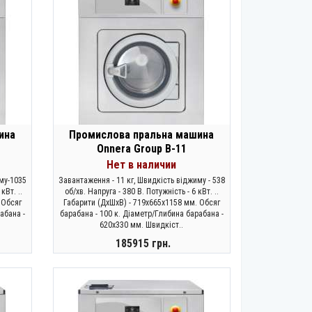
ина
Промислова пральна машина
Onnera Group B-11
Нет в наличии
му-1035
Завантаження - 11 кг, Швидкість віджиму - 538
кВт. ..
об/хв. Напруга - 380 В. Потужність - 6 кВт. ..
 Обсяг
Габарити (ДхШхВ) - 719х665х1158 мм. Обсяг
абана -
барабана - 100 к. Діаметр/Глибина барабана -
620х330 мм. Швидкіст..
185915 грн.
ЗАКОНЧИЛСЯ