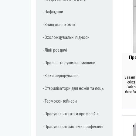
- Чафіндіши
- Знищувачі комах
- Охолождувальні підноси
- Лінії роздачі
Пр
- Пральні та сушильні машини
- Візки сервірувальні
Заванта
об/хв.
Габар
- Стерилізатори для ножів та яєць
бараба
- Термоконтейнери
- Прасувальні катки професійні
- Прасувальні системи професійні