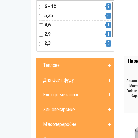
6 - 12
9
5,35
6
4,6
1
2,9
1
2,3
5
понад 12
4
Пром
до 6
10
Теплове
Для фаст-фуду
Заванта
Макс.
Габари
Електромеханічне
бара
Хлібопекарське
М'ясопереробне