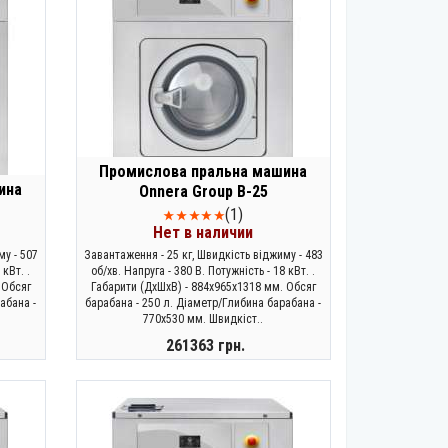
Промислова пральна машина
ина
Onnera Group B-25
(1)
Нет в наличии
му - 507
Завантаження - 25 кг, Швидкість віджиму - 483
 кВт. .
об/хв. Напруга - 380 В. Потужність - 18 кВт. .
 Обсяг
Габарити (ДхШхВ) - 884х965х1318 мм. Обсяг
абана -
барабана - 250 л. Діаметр/Глибина барабана -
770х530 мм. Швидкіст..
261363 грн.
ЗАКОНЧИЛСЯ