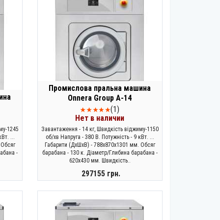
Промислова пральна машина
ина
Onnera Group A-14
(1)
Нет в наличии
му-1245
Завантаження - 14 кг, Швидкість віджиму-1150
Вт. ...
об/хв Напруга - 380 В. Потужність - 9 кВт. ...
 Обсяг
Габарити (ДхШхВ) - 788х870х1301 мм. Обсяг
абана -
барабана - 130 к. Діаметр/Глибина барабана -
620х430 мм. Швидкість..
297155 грн.
ЗАКОНЧИЛСЯ