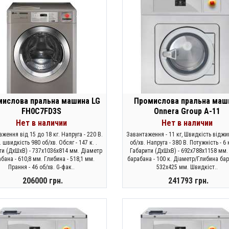
ислова пральна машина LG
Промислова пральна маш
FH0C7FD3S
Onnera Group A-11
Нет в наличии
Нет в наличии
ження від 15 до 18 кг. Напруга - 220 В.
Завантаження - 11 кг, Швидкість віджи
 швидкість 980 об/хв. Обсяг - 147 к. .
об/хв. Напруга - 380 В. Потужність - 6 к
ти (ДхШхВ) - 737х1036х814 мм. Діаметр
Габарити (ДхШхВ) - 692х788х1158 мм.
бана - 610,8 мм. Глибина - 518,1 мм.
барабана - 100 к. Діаметр/Глибина бар
Прання - 46 об/хв. G-фак..
532х425 мм. Швидкіст..
206000 грн.
241793 грн.
ЗАКОНЧИЛСЯ
ЗАКОНЧИЛСЯ