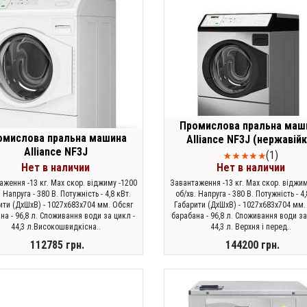
Промислова пральна маш
омислова пральна машина
Alliance NF3J (нержавійк
Alliance NF3J
(1)
Нет в наличии
Нет в наличии
аження -13 кг. Max скор. віджиму -1200
Завантаження -13 кг. Max скор. віджим
. Напруга - 380 В. Потужність - 4,8 кВт.
об/хв. Напруга - 380 В. Потужність - 4,
ити (ДхШхВ) - 1027х683х704 мм. Обсяг
Габарити (ДхШхВ) - 1027х683х704 мм.
на - 96,8 л. Споживання води за цикл -
барабана - 96,8 л. Споживання води за
44,3 л.Високошвидкісна..
44,3 л. Верхня і перед..
112785 грн.
144200 грн.
ЗАКОНЧИЛСЯ
ЗАКОНЧИЛСЯ