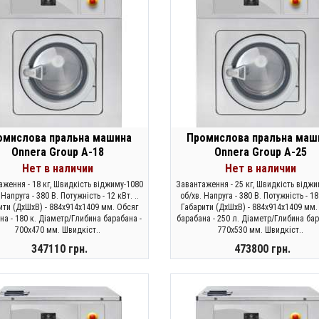
омислова пральна машина
Промислова пральна маш
Onnera Group A-18
Onnera Group A-25
Нет в наличии
Нет в наличии
аження - 18 кг, Швидкість віджиму-1080
Завантаження - 25 кг, Швидкість віджи
 Напруга - 380 В. Потужність - 12 кВт. ..
об/хв. Напруга - 380 В. Потужність - 18 
ити (ДхШхВ) - 884х914х1409 мм. Обсяг
Габарити (ДхШхВ) - 884х914х1409 мм.
на - 180 к. Діаметр/Глибина барабана -
барабана - 250 л. Діаметр/Глибина бар
700х470 мм. Швидкіст..
770х530 мм. Швидкіст..
347110 грн.
473800 грн.
ЗАКОНЧИЛСЯ
ЗАКОНЧИЛСЯ