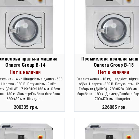
омислова пральна машина
Промислова пральна маш
Onnera Group B-14
Onnera Group B-18
Нет в наличии
Нет в наличии
ження - 14 кг, Швидкість віджиму - 538
Завантаження - 18 кг, Швидкість віджи
 Напруга - 380 В. Потужність - 9 кВт. ..
об/хв. Напруга - 380 В. Потужність - 12
ити (ДхШхВ) - 719х810х1158 мм. Обсяг
Габарити (ДхШхВ) - 788х828х1308 мм.
на - 130 к. Діаметр/Глибина барабана -
барабана - 180 к. Діаметр/Глибина бар
620х430 мм. Швидкіст..
700х470 мм. Швидкіст..
200335 грн.
226085 грн.
ЗАКОНЧИЛСЯ
ЗАКОНЧИЛСЯ