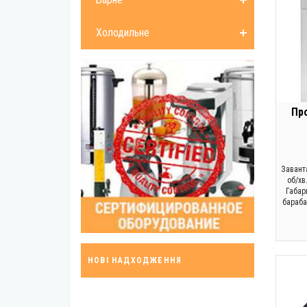
Холодильне
Пр
Заванта
об/хв.
Габар
бараба
НОВІ НАДХОДЖЕННЯ