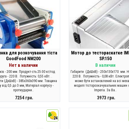
нка для розкочування тіста
Мотор до тестораскатке IM
GoodFood NM200
SP.150
Нет в наличии
В наличии
ків - 200 мм. Продукт-сть 25-30 кг/год
Габарити (ДхШхВ) - 250x130x170 мм. Н
руга - 220 В. Потужність: 0,55 кВт. .
220 В. Потужність - 0,08 кВт. Електр
ти (ДхШхВ) - 385x360x390 мм. Товщина
може бути встановлений на всі меха
у від 0,5 до 3 мм, Матеріал корпусу -
моделі тісторозкачувальних машин 
протиударни..
Imperia. За Ва..
7254 грн.
3973 грн.
ЗАКОНЧИЛСЯ
КУПИТИ
24