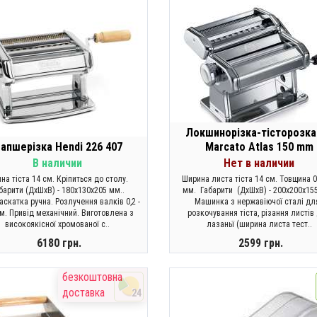
Локшинорізка-тісторозка
апшерізка Hendi 226 407
Marcato Atlas 150 mm
В наличии
Нет в наличии
на тіста 14 см. Кріпиться до столу.
Ширина листа тіста 14 см. Товщина 0,
барити (ДхШхВ) - 180х130х205 мм..
мм. Габарити (ДхШхВ) - 200х200х15
аскатка ручна. Розлучення валків 0,2 -
Машинка з нержавіючої сталі для
мм. Привід механічний. Виготовлена з
розкочування тіста, різання листів
високоякісної хромованої с..
лазаньї (ширина листа тест..
6180 грн.
2599 грн.
КУПИТИ
ЗАКОНЧИЛСЯ
безкоштовна
доставка
24