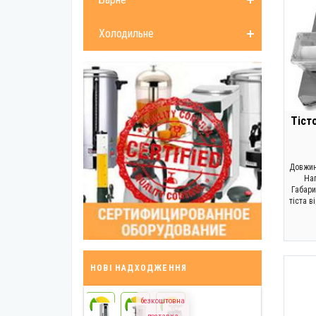
Холодильне
Тіст
Довжина
Нап
Габари
тіста в
НОВІ НАДХОДЖЕННЯ
безкоштовна
24
24
24