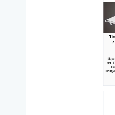
Ті
л
Ширин
мм. Г
Нап
Швидкі