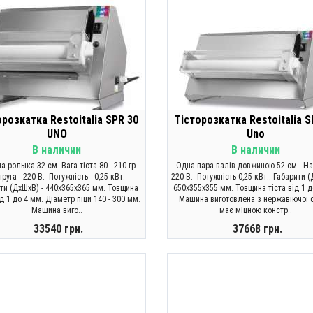
орозкатка Restoitalia SPR 30
Тісторозкатка Restoitalia S
UNO
Uno
В наличии
В наличии
 ролыка 32 см. Вага тіста 80 - 210 гр.
Одна пара валів довжиною 52 см.. На
руга - 220 В. Потужність - 0,25 кВт.
220 В. Потужність 0,25 кВт.. Габарити (
ти (ДхШхВ) - 440x365x365 мм. Товщина
650x355x355 мм. Товщина тіста від 1 д
ід 1 до 4 мм. Діаметр піци 140 - 300 мм.
Машина виготовлена з нержавіючої с
Машина виго..
має міцною констр..
33540 грн.
37668 грн.
КУПИТИ
КУПИТИ