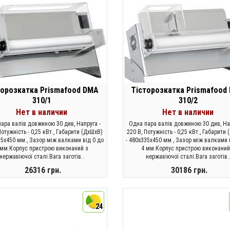
торозкатка Prismafood DMA
Тісторозкатка Prismafood
310/1
310/2
Нет в наличии
Нет в наличии
ара валів довжиною 30 див, Напруга -
Одна пара валів довжиною 30 див, На
Потужність - 0,25 кВт., Габарити (ДхШхВ)
220 В, Потужність - 0,25 кВт., Габарити
35x450 мм., Зазор між валками від 0 до
- 480x335x450 мм., Зазор між валками 
 мм.Корпус пристрою виконаний з
4 мм.Корпус пристрою виконаний
нержавіючої сталі.Вага заготів..
нержавіючої сталі.Вага заготів.
26316 грн.
30186 грн.
ЗАКОНЧИЛСЯ
ЗАКОНЧИЛСЯ
24