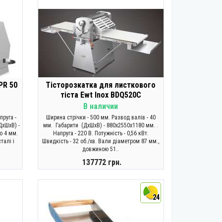
PR 50
Тісторозкатка для листкового
тіста Ewt Inox BDQ520C
В наличии
пруга -
Ширина стрічки - 500 мм. Развод валів - 40
ДхШхВ) -
мм. Габарити (ДхШхВ) - 880x2550x1180 мм. .
о 4 мм.
Напруга - 220 В. Потужність - 0,56 кВт.
талі і
Швидкість - 32 об./хв. Вали діаметром 87 мм.,
довжиною 51..
137772 грн.
КУПИТИ
24