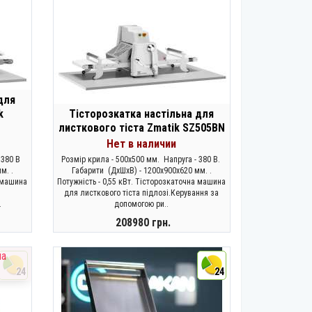
для
k
Тісторозкатка настільна для
листкового тіста Zmatik SZ505BN
Нет в наличии
 380 В
Розмір крила - 500х500 мм. Напруга - 380 В.
м. .
Габарити (ДхШхВ) - 1200x900x620 мм. .
а машина
Потужність - 0,55 кВт. Тісторозкаточна машина
для листкового тіста підлозі.Керування за
.
допомогою ри..
208980 грн.
ЗАКОНЧИЛСЯ
на
24
24