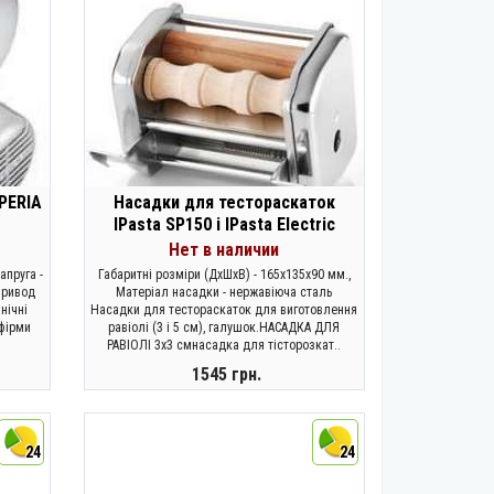
PERIA
Насадки для тестораскаток
IPasta SP150 і IPasta Electric
Нет в наличии
апруга -
Габаритні розміри (ДхШхВ) - 165х135х90 мм.,
опривод
Матеріал насадки - нержавіюча сталь
нічні
Насадки для тестораскаток для виготовлення
фірми
равіолі (3 і 5 см), галушок.НАСАДКА ДЛЯ
РАВІОЛІ 3х3 смнасадка для тісторозкат..
1545 грн.
ЗАКОНЧИЛСЯ
24
24