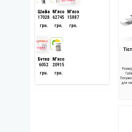
доставка
Шафа
М'ясорубка
М'ясорубка
17028
62745
15887
розстійна
професійна
професійна
Frosty
GoodFood
GoodFood
грн.
грн.
грн.
FBP-
MG42
MG22A
16B
безкоштовна
24
24
доставка
Тіс
Бутербродниця
М'ясорубка
6052
20915
GoodFood
професійна
Розмір
WB2ST
GoodFood
грн.
грн.
Габа
Sandwich
MG32A
Потужні
для ли