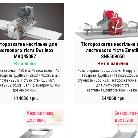
сторозкатка настільна для
Тісторозкатка настільна 
исткового тіста Ewt Inox
листкового тіста Zmati
MBQ450BZ
SHE50B050
В наличии
Нет в наличии
а стрічки - 450 мм. Развод валів - 40
Розмір крила - 500х500 мм. Напруга -
абарити (ДхШхВ) - 820x1770x620 мм. .
Габарити (ДхШхВ) - 1195x980x650 м
руга - 220 В. Потужність - 0,55 кВт.
Потужність - 0,55 кВт. Тісторозкаточн
сть - 32 об./хв. Вали діаметром 87 мм.,
для листкового тіста
довжиною 460..
настільна.Електромеханічне ке.
114036 грн.
244068 грн.
КУПИТИ
ЗАКОНЧИЛСЯ
безкоштовна
безкоштов
доставка
доставка
24