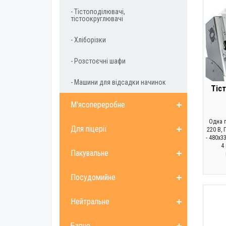
- Тістоподілювачі,
тістоокруглювачі
- Хліборізки
- Розстоєчні шафи
- Машини для відсадки начинок
Тіс
М'ясопереробне
Одна п
Для піцерії
220 В, 
- 480x3
4
Пакувальне
Посудомийне
Нейтральне
Барне