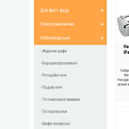
Для фаст-фуду
Електромеханічне
Хлібопекарське
На
- Жарочні шафи
IP
- Борошнопросіювачі
Габар
- Ротаційні печі
Ма
Насадк
різних 
- Подові печі
- Тістомісильні машини
- Тісторозкатки
- Шафи пекарські