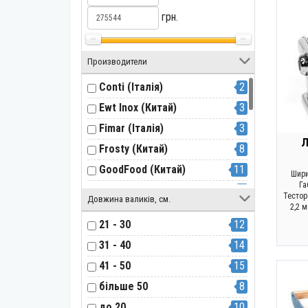
грн.
Производители
Conti (Італія)
2
Ewt Inox (Китай)
3
Fimar (Італія)
3
Л
Frosty (Китай)
8
GoodFood (Китай)
11
Шири
Га
Hendi (Нідерланди)
1
Тестор
Довжина валиків, см.
2,2 
Hurakan (Китай)
1
21 - 30
12
Imperia (Італія)
11
31 - 40
14
ItPizza (Італія)
2
41 - 50
15
Marcato (Італія)
1
більше 50
8
Pimak (Туреччина)
4
до 20
10