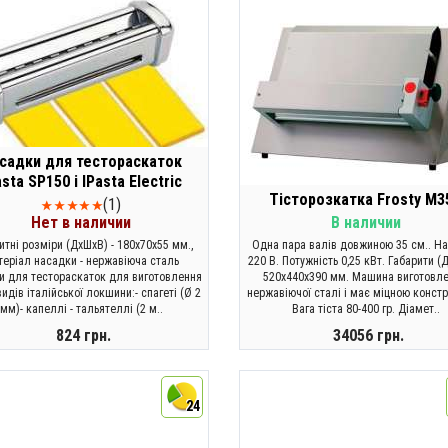
садки для тестораскаток
asta SP150 і IPasta Electric
Тісторозкатка Frosty M3
(1)
Нет в наличии
В наличии
итні розміри (ДхШхВ) - 180х70х55 мм.,
Одна пара валів довжиною 35 см.. На
теріал насадки - нержавіюча сталь
220 В. Потужність 0,25 кВт. Габарити (
и для тестораскаток для виготовлення
520x440x390 мм. Машина виготовле
видів італійської локшини:- спагеті (Ø 2
нержавіючої сталі і має міцною констр
мм)- капеллі - тальятеллі (2 м..
Вага тіста 80-400 гр. Діамет..
824 грн.
34056 грн.
ЗАКОНЧИЛСЯ
КУПИТИ
24