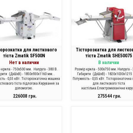
торозкатка для листкового
Тісторозкатка для листко
тіста Zmatik SF500N
тіста Zmatik SHE50075
Нет в наличии
В наличии
 крила - 750х500 мм. Напруга - 380 В.
Розмір крила - 500х750 мм. Напруга -
рити (ДхШхВ) - 1850x930x1160 мм. .
Габарити (ДхШхВ) - 1820x1030x1215 
сть - 0,55 кВт. Тісторозкаточна машина
Потужність - 0,55 кВт. Тісторозкаточн
сткового тіста підлогова.Керування за
для листкового тіста
допомогою..
настільна.Електромеханічне керу
226008 грн.
275544 грн.
ЗАКОНЧИЛСЯ
КУПИТИ