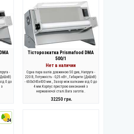
 DMA
Тісторозкатка Prismafood DMA
500/1
Нет в наличии
пруга -
Одна пара валів довжиною 50 див, Напруга -
 (ДхШхВ)
220 В, Потужність - 0,25 кВт., Габарити (ДхШхВ)
від 0 до
- 650x345x430 мм., Зазор між валками від 0 до
 з
4 мм.Корпус пристрою виконаний з
.
нержавіючої сталі.Вага заготів..
32250 грн.
ЗАКОНЧИЛСЯ
24