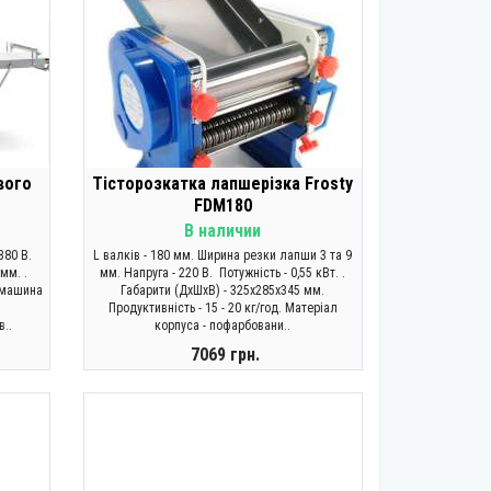
вого
Тісторозкатка лапшерізка Frosty
FDM180
В наличии
 380 В.
L валків - 180 мм. Ширина резки лапши 3 та 9
мм. .
мм. Напруга - 220 В. Потужність - 0,55 кВт. .
а машина
Габарити (ДхШхВ) - 325x285x345 мм.
Продуктивність - 15 - 20 кг/год. Матеріал
в..
корпуса - пофарбовани..
7069 грн.
КУПИТИ