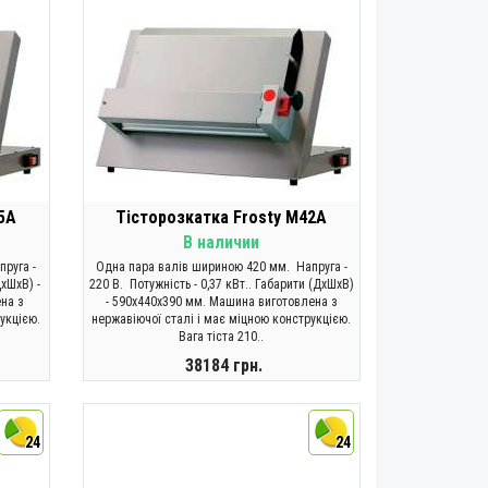
5A
Тісторозкатка Frosty M42A
В наличии
пруга -
Одна пара валів шириною 420 мм. Напруга -
ДхШхВ) -
220 В. Потужність - 0,37 кВт.. Габарити (ДхШхВ)
на з
- 590x440x390 мм. Машина виготовлена з
укцією.
нержавіючої сталі і має міцною конструкцією.
Вага тіста 210..
38184 грн.
КУПИТИ
24
24