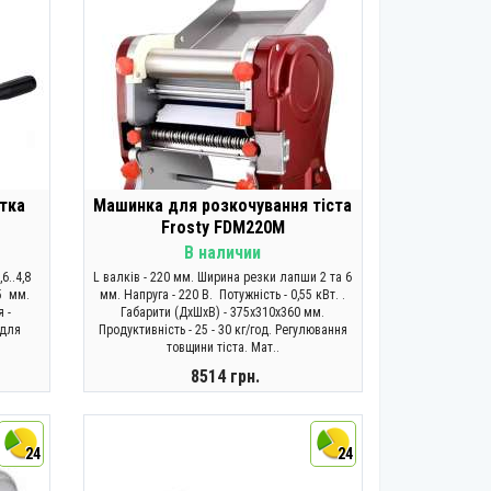
тка
Машинка для розкочування тіста
Frosty FDM220M
В наличии
6..4,8
L валків - 220 мм. Ширина резки лапши 2 та 6
5 мм.
мм. Напруга - 220 В. Потужність - 0,55 кВт. .
 -
Габарити (ДхШхВ) - 375x310x360 мм.
 для
Продуктивність - 25 - 30 кг/год. Регулювання
товщини тіста. Мат..
8514 грн.
КУПИТИ
24
24