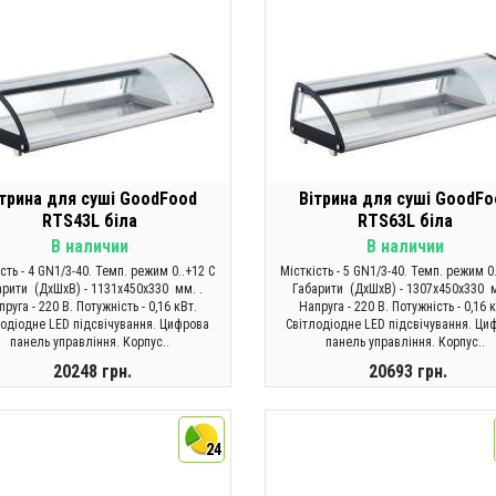
ітрина для суші GoodFood
Вітрина для суші GoodFo
RTS43L біла
RTS63L біла
В наличии
В наличии
сть - 4 GN1/3-40. Темп. режим 0..+12 C
Місткість - 5 GN1/3-40. Темп. режим 0
арити (ДхШхВ) - 1131х450х330 мм. .
Габарити (ДхШхВ) - 1307х450х330 м
руга - 220 В. Потужність - 0,16 кВт.
Напруга - 220 В. Потужність - 0,16 
лодіодне LED підсвічування. Цифрова
Світлодіодне LED підсвічування. Ци
панель управління. Корпус..
панель управління. Корпус..
20248 грн.
20693 грн.
КУПИТИ
КУПИТИ
24