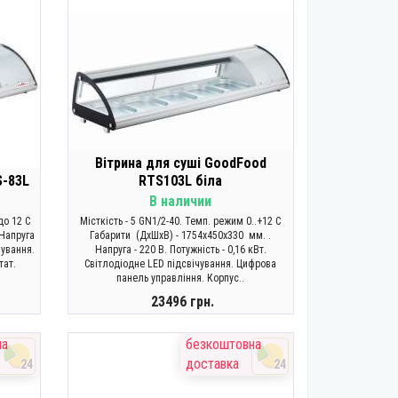
Вітрина для суші GoodFood
S-83L
RTS103L біла
В наличии
до 12 C
Місткість - 5 GN1/2-40. Темп. режим 0..+12 C
 Напруга
Габарити (ДхШхВ) - 1754х450х330 мм. .
чування.
Напруга - 220 В. Потужність - 0,16 кВт.
тат.
Світлодіодне LED підсвічування. Цифрова
панель управління. Корпус..
23496 грн.
КУПИТИ
на
безкоштовна
доставка
24
24