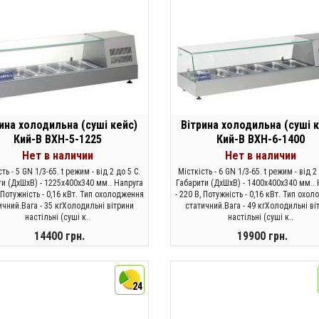
ина холодильна (суші кейс)
Вітрина холодильна (суші 
Кий-В ВХН-5-1225
Кий-В ВХН-6-1400
Нет в наличии
Нет в наличии
ть - 5 GN 1/3-65. t режим - від 2 до 5 С.
Місткість - 6 GN 1/3-65. t режим - від 2
ти (ДхШхВ) - 1225х400х340 мм.. Напруга
Габарити (ДхШхВ) - 1400х400х340 мм.. 
, Потужність - 0,16 кВт. Тип охолодження
- 220 В, Потужність - 0,16 кВт. Тип охо
ичний.Вага - 35 кгХолодильні вітрини
статичний.Вага - 49 кгХолодильні ві
настільні (суші к..
настільні (суші к..
14400 грн.
19900 грн.
ЗАКОНЧИЛСЯ
ЗАКОНЧИЛСЯ
24