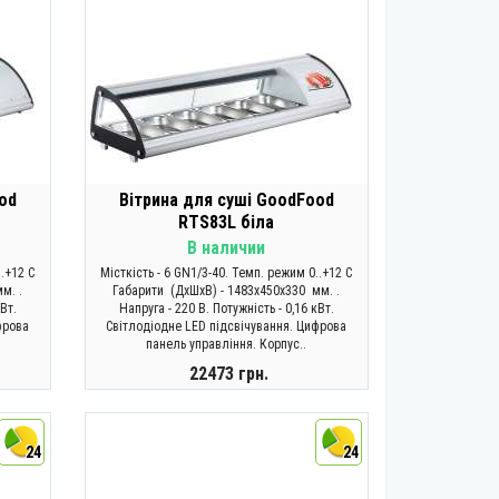
od
Вітрина для суші GoodFood
RTS83L біла
В наличии
..+12 C
Місткість - 6 GN1/3-40. Темп. режим 0..+12 C
м. .
Габарити (ДхШхВ) - 1483х450х330 мм. .
кВт.
Напруга - 220 В. Потужність - 0,16 кВт.
фрова
Світлодіодне LED підсвічування. Цифрова
панель управління. Корпус..
22473 грн.
КУПИТИ
24
24