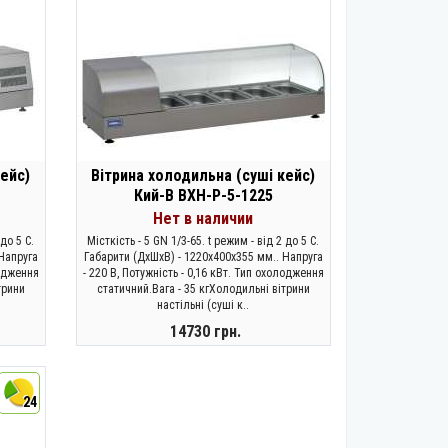
кейс)
Вітрина холодильна (суші кейс)
Кий-В ВХН-Р-5-1225
Нет в наличии
 до 5 С.
Місткість - 5 GN 1/3-65. t режим - від 2 до 5 С.
Напруга
Габарити (ДхШхВ) - 1220х400х355 мм.. Напруга
лодження
- 220 В, Потужність - 0,16 кВт. Тип охолодження
трини
статичний.Вага - 35 кгХолодильні вітрини
настільні (суші к..
14730 грн.
ЗАКОНЧИЛСЯ
24