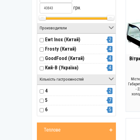
грн.
Производители
Ewt Inox (Китай)
2
Frosty (Китай)
4
GoodFood (Китай)
4
Вітр
Кий-В (Україна)
4
Кількість гастроємностей
Містк
Габари
- 
4
2
холо
5
7
6
5
Теплове