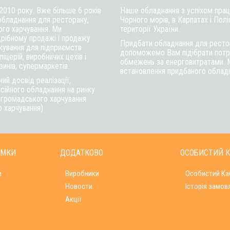
 2010 року. Вже більше 6 років
Наше обладнання з успіхом працю
обладнання для ресторану,
Чорного морів, в Карпатах і Полі
ого харчування. Ми
території України.
рібному продажі і продажу
Придбати обладнання для рестор
ткування для підприємств
допоможемо Вам підібрати потрі
іцерій, виробничих цехів і
обмежень за енерговитратами. 
инів, супермаркетів.
встановлення придбаного обладна
ий досвід реалізації,
сійного обладнання на ринку
в громадського харчування
о харчування)
ИМКИ
ДОДАТКОВО
ОСОБИСТИЙ К
и
Виробники
Особистий Ка
Новости
Історія замов
Акції