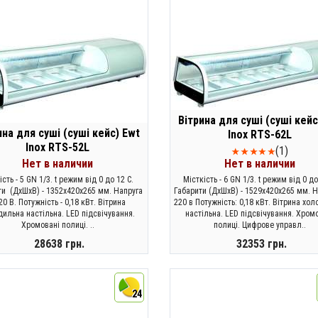
Вітрина для суші (суші кейс
ина для суші (суші кейс) Ewt
Inox RTS-62L
Inox RTS-52L
(1)
Нет в наличии
Нет в наличии
ість - 5 GN 1/3. t режим від 0 до 12 C.
Місткість - 6 GN 1/3. t режим від 0 до
ти (ДхШхВ) - 1352х420х265 мм. Напруга
Габарити (ДхШхВ) - 1529х420х265 мм. Н
220 В. Потужність - 0,18 кВт. Вітрина
220 в Потужність: 0,18 кВт. Вітрина хо
дильна настільна. LED підсвічування.
настільна. LED підсвічування. Хром
Хромовані полиці. ..
полиці. Цифрове управл..
28638 грн.
32353 грн.
ЗАКОНЧИЛСЯ
ЗАКОНЧИЛСЯ
24