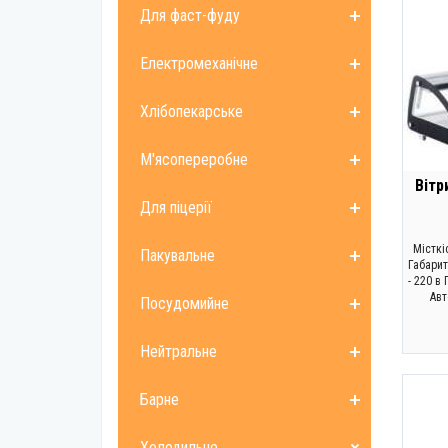
Для фаст-фуду
Електромеханічне
Хлібопекарське
М'ясопереробне
Вітр
Для піцерії
Місткі
Пакувальне
Габарит
- 220 в
Авт
Посудомийне
Нейтральне
Барне
Холодильне