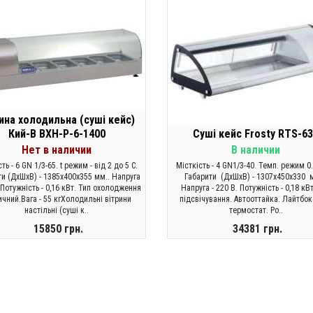
ина холодильна (суші кейс)
Кий-В ВХН-Р-6-1400
Суші кейс Frosty RTS-6
Нет в наличии
В наличии
ть - 6 GN 1/3-65. t режим - від 2 до 5 С.
Місткість - 4 GN1/3-40. Темп. режим 0
ти (ДхШхВ) - 1385х400х355 мм.. Напруга
Габарити (ДхШхВ) - 1307х450х330 м
, Потужність - 0,16 кВт. Тип охолодження
Напруга - 220 В. Потужність - 0,18 кВ
ичний.Вага - 55 кгХолодильні вітрини
підсвічування. Автооттайка. Лайтбок
настільні (суші к..
термостат. Ро..
15850 грн.
34381 грн.
ЗАКОНЧИЛСЯ
КУПИТИ