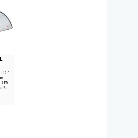
3L
..+12 C
м. .
т. LED
с. Ел.