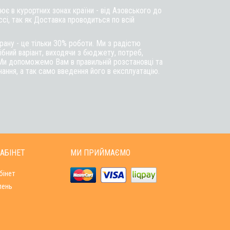
є в курортних зонах країни - від Азовського до
ссі, так як Доставка проводиться по всій
ану - це тільки 30% роботи. Ми з радістю
бний варіант, виходячи з бюджету, потреб,
Ми допоможемо Вам в правильній розстановці та
ння, а так само введення його в експлуатацію.
АБІНЕТ
МИ ПРИЙМАЄМО
бінет
лень