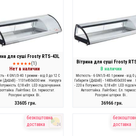
ина для суші Frosty RTS-43L
Вітрина для суші Frosty RT
(1)
Нет в наличии
В наличии
сть - 4 GN1/3-40. t режим - від 0 до 12 C
Місткість - 6 GN1/3-40. t режим - від 0 
и (ДхШхВ) - 1131х450х330 мм. . Напруга
Габарити (ДхШхВ) - 1483х450х330 мм. .
 Потужність: 0,18 кВт. LED підсвічування.
- 220 в Потужність: 0,18 кВт. LED підсві
ооттайка. Лайтбокс. Ел. термостат.
Автооттайка. Лайтбокс. Ел. термос
Розсувні шторки. Ві..
Розсувні шторки. Ві..
33605 грн.
36966 грн.
ЗАКОНЧИЛСЯ
КУПИТИ
безкоштовна
безкоштов
доставка
доставка
24