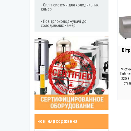
- Спліт-системи для холодильних
камер
- Повітряохолоджувачі до
холодильних камер
Вітр
Місткіс
Габари
- 220 В
стат
НОВІ НАДХОДЖЕННЯ