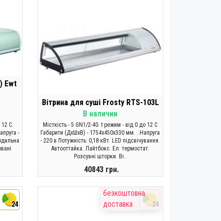
) Ewt
Вітрина для суші Frosty RTS-103L
В наличии
 12 C.
Місткість - 5 GN1/2-40. t режим - від 0 до 12 C
апруга -
Габарити (ДхШхВ) - 1754х450х330 мм. . Напруга
лодильна
- 220 в Потужність: 0,18 кВт. LED підсвічування.
овані
Автооттайка. Лайтбокс. Ел. термостат.
Розсувні шторки. Ві..
40843 грн.
КУПИТИ
безкоштовна
доставка
24
24