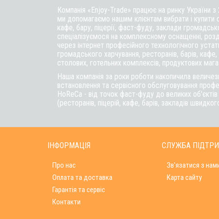
Компанія «Enjoy-Trade» працює на ринку України з
ми допомагаємо нашим клієнтам вибрати і купити 
кафе,
бару
, піцерії,
фаст-фуду
, заклади громадськ
спеціалізуємося на комплексному оснащенні, розд
через інтернет професійного технологічного уста
громадського харчування, ресторанів, барів, кафе, п
столових, готельних комплексів, продуктових магаз
Наша компанія за роки роботи накопичила величезн
встановлення та сервісного обслуговування профе
HoReCa - від точок фаст-фуду до великих об'єкті
(ресторанів, піцерій, кафе, барів, закладів швидког
ІНФОРМАЦІЯ
СЛУЖБА ПІДТР
Про нас
Зв'язатися з нам
Оплата та доставка
Карта сайту
Гарантія та сервіс
Контакти