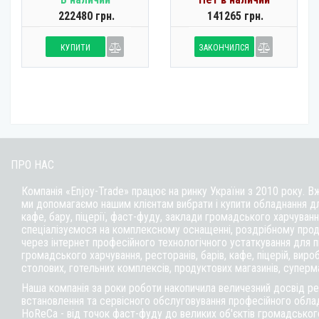
222480 грн.
141265 грн.
КУПИТИ
ЗАКОНЧИЛСЯ
ПРО НАС
Компанія «Enjoy-Trade» працює на ринку України з 2010 року. В
ми допомагаємо нашим клієнтам вибрати і купити обладнання д
кафе,
бару
, піцерії,
фаст-фуду
, заклади громадського харчуванн
спеціалізуємося на комплексному оснащенні, роздрібному прод
через інтернет професійного технологічного устаткування для 
громадського харчування, ресторанів, барів, кафе, піцерій, вироб
столових, готельних комплексів, продуктових магазинів, суперм
Наша компанія за роки роботи накопичила величезний досвід реа
встановлення та сервісного обслуговування професійного обла
HoReCa - від точок фаст-фуду до великих об'єктів громадськог