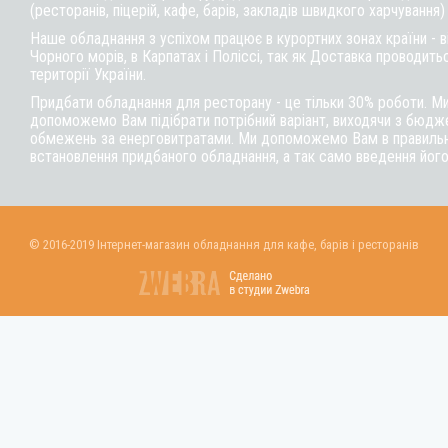
(ресторанів, піцерій, кафе, барів, закладів швидкого харчування)
Наше обладнання з успіхом працює в курортних зонах країни - 
Чорного морів, в Карпатах і Поліссі, так як Доставка проводитьс
території України.
Придбати обладнання для ресторану - це тільки 30% роботи. М
допоможемо Вам підібрати потрібний варіант, виходячи з бюдже
обмежень за енерговитратами. Ми допоможемо Вам в правильні
встановлення придбаного обладнання, а так само введення його
© 2016-2019 Інтернет-магазин обладнання для кафе, барів і ресторанів