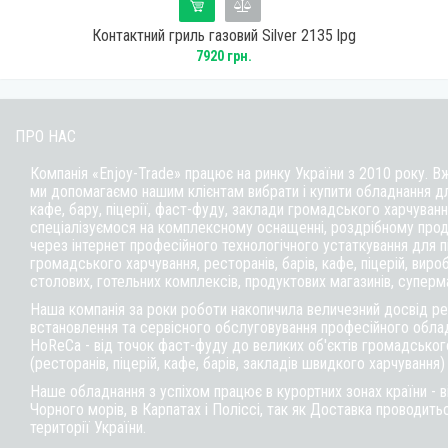
Контактний гриль газовий Silver 2135 lpg
7920 грн.
ПРО НАС
Компанія «Enjoy-Trade» працює на ринку України з 2010 року. В
ми допомагаємо нашим клієнтам вибрати і купити обладнання д
кафе,
бару
, піцерії,
фаст-фуду
, заклади громадського харчуванн
спеціалізуємося на комплексному оснащенні, роздрібному прод
через інтернет професійного технологічного устаткування для 
громадського харчування, ресторанів, барів, кафе, піцерій, вироб
столових, готельних комплексів, продуктових магазинів, суперм
Наша компанія за роки роботи накопичила величезний досвід реа
встановлення та сервісного обслуговування професійного обла
HoReCa - від точок фаст-фуду до великих об'єктів громадськог
(ресторанів, піцерій, кафе, барів, закладів швидкого харчування)
Наше обладнання з успіхом працює в курортних зонах країни - 
Чорного морів, в Карпатах і Поліссі, так як Доставка проводитьс
території України.