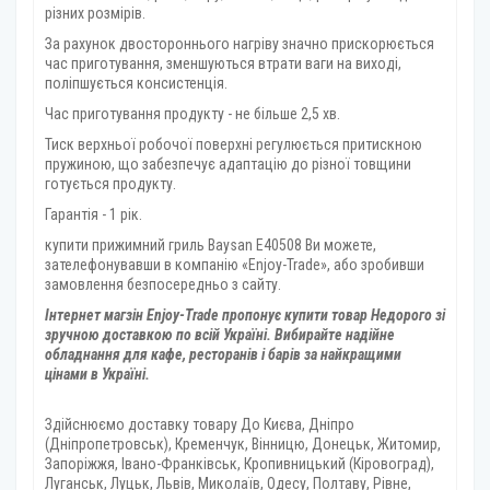
різних розмірів.
За рахунок двостороннього нагріву значно прискорюється
час приготування, зменшуються втрати ваги на виході,
поліпшується консистенція.
Час приготування продукту - не більше 2,5 хв.
Тиск верхньої робочої поверхні регулюється притискною
пружиною, що забезпечує адаптацію до різної товщини
готується продукту.
Гарантія - 1 рік.
купити прижимний гриль Baysan Е40508 Ви можете,
зателефонувавши в компанію «Enjoy-Trade», або зробивши
замовлення безпосередньо з сайту.
Інтернет магзін Enjoy-Trade пропонує купити товар
Недорого зі
зручною доставкою по всій Україні. Вибирайте надійне
обладнання для кафе, ресторанів і барів за найкращими
цінами в Україні.
Здійснюємо доставку товару
До Києва, Дніпро
(Дніпропетровськ), Кременчук, Вінницю, Донецьк, Житомир,
Запоріжжя, Івано-Франківськ, Кропивницький (Кіровоград),
Луганськ, Луцьк, Львів, Миколаїв, Одесу, Полтаву, Рівне,