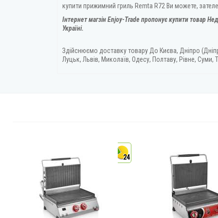
купити прижимний гриль Remta R72 Ви можете, зател
Інтернет магзін Enjoy-Trade пропонує купити товар
Нед
Україні.
Здійснюємо доставку товару
До Києва, Дніпро (Дніп
Луцьк, Львів, Миколаїв, Одесу, Полтаву, Рівне, Суми, Т
4
24