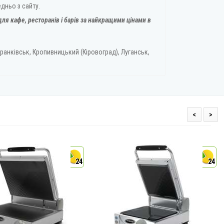
дньо з сайту.
ля кафе, ресторанів і барів за найкращими цінами в
ранківськ, Кропивницький (Кіровоград), Луганськ,
<
>
24
24