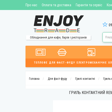
Про нас
Оплата та доставка
Гарантія та сервіс
Кон
09
Обладнання для кафе, барів і ресторанів
ТЕПЛОВЕ
ДЛЯ ФАСТ-ФУДУ
ЕЛЕКТРОМЕХАНІЧНЕ
ХЛ
Головна
Для фаст-фуду
Грилі контактні
Гриль 
ГРИЛЬ КОНТАКТНИЙ REM