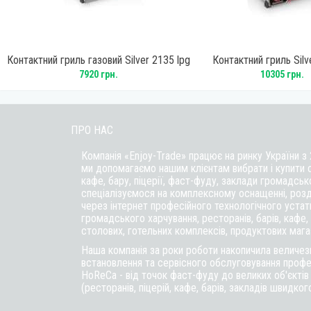
pg
Контактний гриль газовий Silver 2135 lpg
Контактний гриль Silv
7920 грн.
10305 грн.
ПРО НАС
Компанія «Enjoy-Trade» працює на ринку України з
ми допомагаємо нашим клієнтам вибрати і купити 
кафе,
бару
, піцерії,
фаст-фуду
, заклади громадськ
спеціалізуємося на комплексному оснащенні, розд
через інтернет професійного технологічного уста
громадського харчування, ресторанів, барів, кафе, п
столових, готельних комплексів, продуктових магаз
Наша компанія за роки роботи накопичила величезн
встановлення та сервісного обслуговування профе
HoReCa - від точок фаст-фуду до великих об'єкті
(ресторанів, піцерій, кафе, барів, закладів швидког