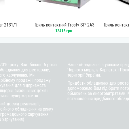
er 2131/1
Гриль контактний Frosty SP-2A3
Гриль конта
13416 грн.
 2010 року. Вже більше 6 років
Наше обладнання з успіхом працю
обладнання для ресторану,
Чорного морів, в Карпатах і Полі
ого харчування. Ми
території України.
рібному продажі і продажу
Придбати обладнання для рестор
ткування для підприємств
допоможемо Вам підібрати потрі
іцерій, виробничих цехів і
обмежень за енерговитратами. 
инів, супермаркетів.
встановлення придбаного обладна
ий досвід реалізації,
сійного обладнання на ринку
в громадського харчування
о харчування)