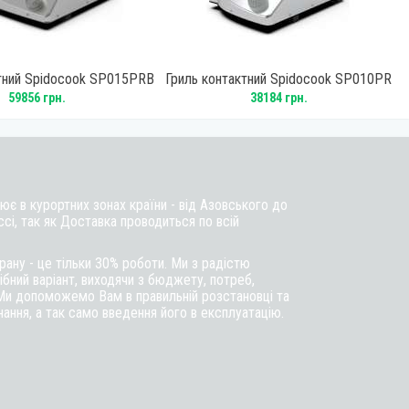
ктний Spidocook SP015PRB
Гриль контактний Spidocook SP010PR
59856 грн.
38184 грн.
є в курортних зонах країни - від Азовського до
ссі, так як Доставка проводиться по всій
ану - це тільки 30% роботи. Ми з радістю
бний варіант, виходячи з бюджету, потреб,
Ми допоможемо Вам в правильній розстановці та
ння, а так само введення його в експлуатацію.