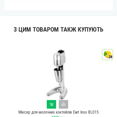
З ЦИМ ТОВАРОМ ТАКЖ КУПУЮТЬ
4
24
Міксер для молочних коктейлів Ewt Inox BL015