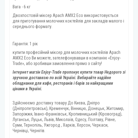
Вага - 6 кг
Двохпостовій міксер Apach AMX2 Eco використовується
для приготування молочних коктейлів для закладів малого і
середнього формату.
Гарантія: 1 рік
купити професійний міксер для молочних коктейлів Apach
AMX2 Eco Ви можете, зателефонувавши в компанію «Enjoy-
Trade», або зробивши замовлення прямо з сайту!
Інтернет магзін Enjoy-Trade пропонує купити товар
Недорого зі
зручною доставкою по всій Україні. Вибирайте надійне
обладнання для кафе, ресторанів і барів за найкращими
цінами в Україні.
Здійснюємо доставку товару
До Києва, Дніпро
(Дніпропетровськ), Кременчук, Вінницю, Донецьк, Житомир,
Запоріжжя, Івано-Франківськ, Кропивницький (Кіровоград),
Луганськ, Луцьк, Львів, Миколаїв, Одесу, Полтаву, Рівне,
Суми, Тернопіль, Ужгород , Харків, Херсон, Черкаси,
Чернівці, Чернігів.