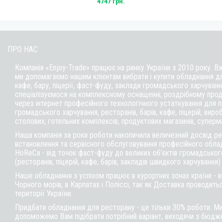
4747 грн.
ПРО НАС
Компанія «Enjoy-Trade» працює на ринку України з 2010 року. В
ми допомагаємо нашим клієнтам вибрати і купити обладнання д
кафе,
бару
, піцерії,
фаст-фуду
, заклади громадського харчуванн
спеціалізуємося на комплексному оснащенні, роздрібному прод
через інтернет професійного технологічного устаткування для 
громадського харчування, ресторанів, барів, кафе, піцерій, вироб
столових, готельних комплексів, продуктових магазинів, суперм
Наша компанія за роки роботи накопичила величезний досвід реа
встановлення та сервісного обслуговування професійного обла
HoReCa - від точок фаст-фуду до великих об'єктів громадськог
(ресторанів, піцерій, кафе, барів, закладів швидкого харчування)
Наше обладнання з успіхом працює в курортних зонах країни - 
Чорного морів, в Карпатах і Поліссі, так як Доставка проводитьс
території України.
Придбати обладнання для ресторану - це тільки 30% роботи. М
допоможемо Вам підібрати потрібний варіант, виходячи з бюдже