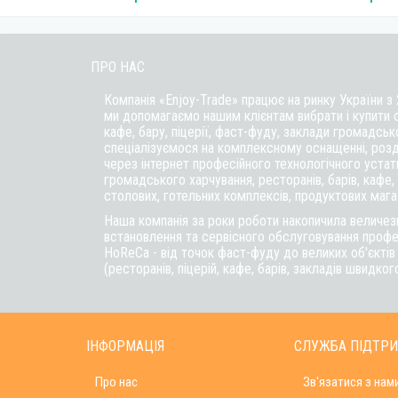
ПРО НАС
Компанія «Enjoy-Trade» працює на ринку України з
ми допомагаємо нашим клієнтам вибрати і купити 
кафе,
бару
, піцерії,
фаст-фуду
, заклади громадськ
спеціалізуємося на комплексному оснащенні, розд
через інтернет професійного технологічного уста
громадського харчування, ресторанів, барів, кафе, п
столових, готельних комплексів, продуктових магаз
Наша компанія за роки роботи накопичила величезн
встановлення та сервісного обслуговування профе
HoReCa - від точок фаст-фуду до великих об'єкті
(ресторанів, піцерій, кафе, барів, закладів швидког
ІНФОРМАЦІЯ
СЛУЖБА ПІДТР
Про нас
Зв'язатися з нам