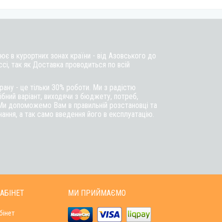
є в курортних зонах країни - від Азовського до
ссі, так як Доставка проводиться по всій
ану - це тільки 30% роботи. Ми з радістю
бний варіант, виходячи з бюджету, потреб,
Ми допоможемо Вам в правильній розстановці та
ння, а так само введення його в експлуатацію.
АБІНЕТ
МИ ПРИЙМАЄМО
бінет