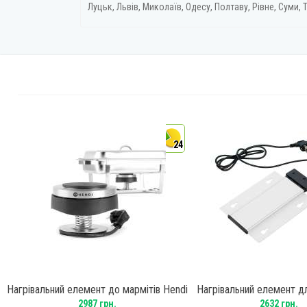
Луцьк, Львів, Миколаїв, Одесу, Полтаву, Рівне, Суми, Т
24
Нагрівальний елемент до мармітів Hendi
Нагрівальний елемент д
809 600
Frosty
2987 грн.
2632 грн.