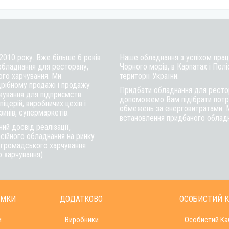
 2010 року. Вже більше 6 років
Наше обладнання з успіхом працю
обладнання для ресторану,
Чорного морів, в Карпатах і Полі
ого харчування. Ми
території України.
рібному продажі і продажу
Придбати обладнання для рестор
ткування для підприємств
допоможемо Вам підібрати потрі
іцерій, виробничих цехів і
обмежень за енерговитратами. 
инів, супермаркетів.
встановлення придбаного обладна
ий досвід реалізації,
сійного обладнання на ринку
в громадського харчування
о харчування)
ИМКИ
ДОДАТКОВО
ОСОБИСТИЙ К
и
Виробники
Особистий Ка