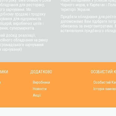
 2010 року. Вже більше 6 років
Наше обладнання з успіхом працю
обладнання для ресторану,
Чорного морів, в Карпатах і Полі
ого харчування. Ми
території України.
рібному продажі і продажу
Придбати обладнання для рестор
ткування для підприємств
допоможемо Вам підібрати потрі
іцерій, виробничих цехів і
обмежень за енерговитратами. 
инів, супермаркетів.
встановлення придбаного обладна
ий досвід реалізації,
сійного обладнання на ринку
в громадського харчування
о харчування)
ИМКИ
ДОДАТКОВО
ОСОБИСТИЙ К
и
Виробники
Особистий Ка
Новости
Історія замов
Акції