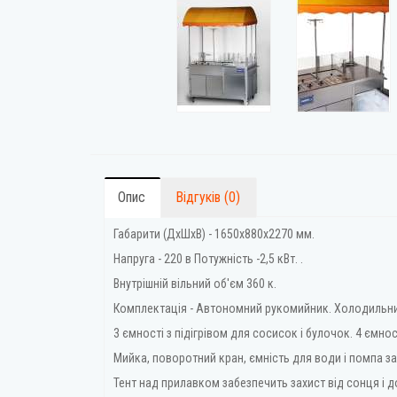
Опис
Відгуків (0)
Габарити (ДхШхВ) - 1650х880х2270 мм.
Напруга - 220 в Потужність -2,5 кВт. .
Внутрішній вільний об'єм 360 к.
Комплектація - Автономний рукомийник. Холодильник н
3 ємності з підігрівом для сосисок і булочок. 4 ємнос
Мийка, поворотний кран, ємність для води і помпа 
Тент над прилавком забезпечить захист від сонця і д