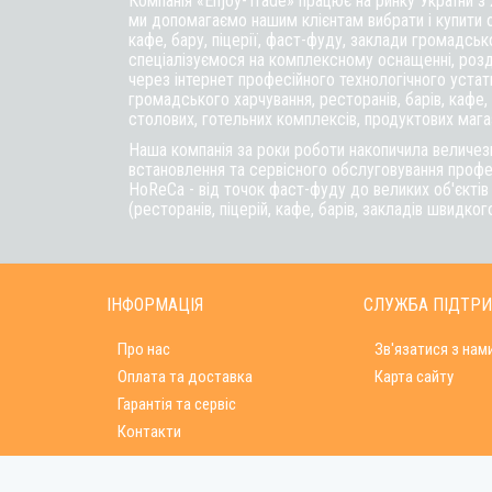
Компанія «Enjoy-Trade» працює на ринку України з
ми допомагаємо нашим клієнтам вибрати і купити 
кафе,
бару
, піцерії,
фаст-фуду
, заклади громадськ
спеціалізуємося на комплексному оснащенні, розд
через інтернет професійного технологічного уста
громадського харчування, ресторанів, барів, кафе, п
столових, готельних комплексів, продуктових магаз
Наша компанія за роки роботи накопичила величезн
встановлення та сервісного обслуговування профе
HoReCa - від точок фаст-фуду до великих об'єкті
(ресторанів, піцерій, кафе, барів, закладів швидког
ІНФОРМАЦІЯ
СЛУЖБА ПІДТР
Про нас
Зв'язатися з нам
Оплата та доставка
Карта сайту
Гарантія та сервіс
Контакти