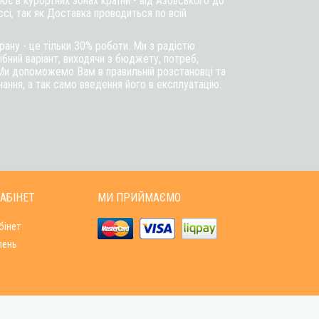
є в курортних зонах країни - від Азовського до
ссі, так як Доставка проводиться по всій
ану - це тільки 30% роботи. Ми з радістю
бний варіант, виходячи з бюджету, потреб,
Ми допоможемо Вам в правильній розстановці та
ння, а так само введення його в експлуатацію.
АБІНЕТ
МИ ПРИЙМАЄМО
бінет
лень