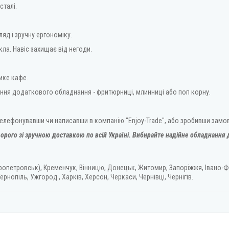
сталі.
яд і зручну ергономіку.
ла. Навіс захищає від негоди.
ике кафе.
ння додаткового обладнання - фритюрниці, млинниці або поп корну.
ателефонувавши чи написавши в компанію "Enjoy-Trade", або зробивши замо
орого зі зручною доставкою по всій Україні. Вибирайте надійне обладнання д
ропетровськ), Кременчук, Вінницю, Донецьк, Житомир, Запоріжжя, Івано-Ф
ернопіль, Ужгород , Харків, Херсон, Черкаси, Чернівці, Чернігів.