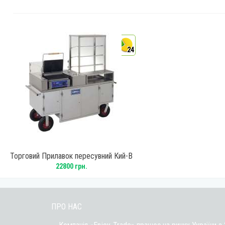
24
Торговий Прилавок пересувний Кий-В
ПТП-1
22800 грн.
ПРО НАС