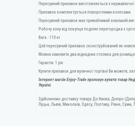
Пересувний прилавок виготовляється з нержавіючої 
Прилавок комплектується поворотними колесами.
Пересувний прилавок має привабливий зовнішній вигл
Робочу зону від покупця поділяє перегородка з оргск
Вага - 110 кг
Цей пересувний прилавок сконструйований як невел
Можна замовити два відкидних столика для розміще
Гарантія: 1 рік
Купити прилавок для вуличної торгівлі Ви можете, з
Інтернет магзін Enjoy-Trade пропонує купити товар
Нед
Україні.
Здійснюємо доставку товару
До Києва, Дніпро (Дніп
Луцьк, Львів, Миколаїв, Одесу, Полтаву, Рівне, Суми, Т