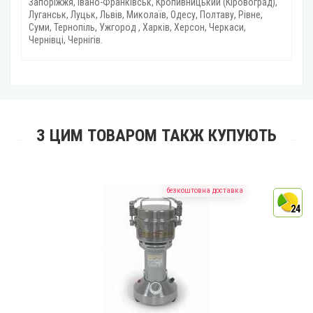
Запоріжжя, Івано-Франківськ, Кропивницький (Кіровоград),
Луганськ, Луцьк, Львів, Миколаїв, Одесу, Полтаву, Рівне,
Суми, Тернопіль, Ужгород , Харків, Херсон, Черкаси,
Чернівці, Чернігів.
З ЦИМ ТОВАРОМ ТАКЖ КУПУЮТЬ
безкоштовна доставка
4
24