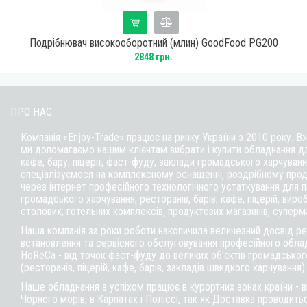
Подрібнювач високооборотний (млин) GoodFood PG200
2848 грн.
ПРО НАС
Компанія «Enjoy-Trade» працює на ринку України з 2010 року. В
ми допомагаємо нашим клієнтам вибрати і купити обладнання д
кафе,
бару
, піцерії,
фаст-фуду
, заклади громадського харчуванн
спеціалізуємося на комплексному оснащенні, роздрібному прод
через інтернет професійного технологічного устаткування для 
громадського харчування, ресторанів, барів, кафе, піцерій, вироб
столових, готельних комплексів, продуктових магазинів, суперм
Наша компанія за роки роботи накопичила величезний досвід реа
встановлення та сервісного обслуговування професійного обла
HoReCa - від точок фаст-фуду до великих об'єктів громадськог
(ресторанів, піцерій, кафе, барів, закладів швидкого харчування)
Наше обладнання з успіхом працює в курортних зонах країни - 
Чорного морів, в Карпатах і Поліссі, так як Доставка проводитьс