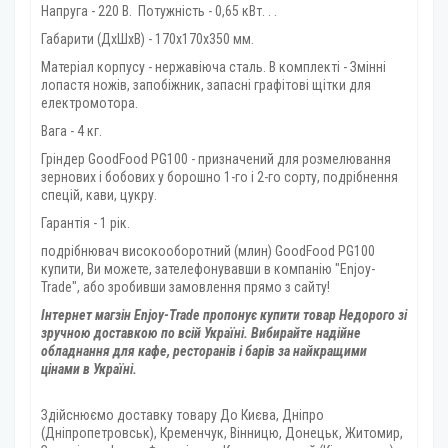
Напруга - 220 В. Потужність - 0,65 кВт. . .
Габарити (ДхШхВ) - 170х170х350 мм.
Матеріал корпусу - нержавіюча сталь. В комплекті - Змінні
лопастя ножів, запобіжник, запасні графітові щітки для
електромотора.
Вага - 4 кг.
Гріндер GoodFood PG100 - призначений для розмелювання
зернових і бобових у борошно 1-го і 2-го сорту, подрібнення
спецій, кави, цукру.
Гарантія - 1 рік.
подрібнювач високооборотний (млин) GoodFood PG100
купити, Ви можете, зателефонувавши в компанію "Enjoy-
Trade", або зробивши замовлення прямо з сайту!
Інтернет магзін Enjoy-Trade пропонує купити товар
Недорого зі
зручною доставкою по всій Україні. Вибирайте надійне
обладнання для кафе, ресторанів і барів за найкращими
цінами в Україні.
Здійснюємо доставку товару
До Києва, Дніпро
(Дніпропетровськ), Кременчук, Вінницю, Донецьк, Житомир,