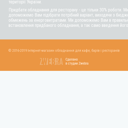
території України.
Придбати обладнання для ресторану - це тільки 30% роботи. М
допоможемо Вам підібрати потрібний варіант, виходячи з бюдже
обмежень за енерговитратами. Ми допоможемо Вам в правильні
встановлення придбаного обладнання, а так само введення його
© 2016-2019 Інтернет-магазин обладнання для кафе, барів і ресторанів