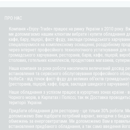
ПРО НАС
Компанія «Enjoy-Trade» працює на ринку України з 2010 року. В
ми допомагаємо нашим клієнтам вибрати і купити обладнання д
кафе,
бару
, піцерії,
фаст-фуду
, заклади громадського харчуванн
спеціалізуємося на комплексному оснащенні, роздрібному прод
через інтернет професійного технологічного устаткування для 
громадського харчування, ресторанів, барів, кафе, піцерій, вироб
столових, готельних комплексів, продуктових магазинів, суперм
Наша компанія за роки роботи накопичила величезний досвід реа
встановлення та сервісного обслуговування професійного обла
HoReCa - від точок фаст-фуду до великих об'єктів громадськог
(ресторанів, піцерій, кафе, барів, закладів швидкого харчування)
Наше обладнання з успіхом працює в курортних зонах країни - 
Чорного морів, в Карпатах і Поліссі, так як Доставка проводитьс
території України.
Придбати обладнання для ресторану - це тільки 30% роботи. М
допоможемо Вам підібрати потрібний варіант, виходячи з бюдже
обмежень за енерговитратами. Ми допоможемо Вам в правильні
встановлення придбаного обладнання, а так само введення його