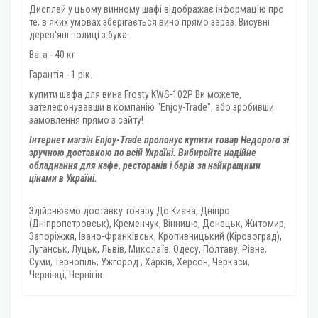
Дисплей у цьому винному шафі відображає інформацію про
те, в яких умовах зберігається вино прямо зараз. Висувні
дерев'яні полиці з бука.
Вага - 40 кг
Гарантія - 1 рік.
купити шафа для вина Frosty KWS-102P Ви можете,
зателефонувавши в компанію "Enjoy-Trade", або зробивши
замовлення прямо з сайту!
Інтернет магзін Enjoy-Trade пропонує купити товар
Недорого зі
зручною доставкою по всій Україні. Вибирайте надійне
обладнання для кафе, ресторанів і барів за найкращими
цінами в Україні.
Здійснюємо доставку товару
До Києва, Дніпро
(Дніпропетровськ), Кременчук, Вінницю, Донецьк, Житомир,
Запоріжжя, Івано-Франківськ, Кропивницький (Кіровоград),
Луганськ, Луцьк, Львів, Миколаїв, Одесу, Полтаву, Рівне,
Суми, Тернопіль, Ужгород , Харків, Херсон, Черкаси,
Чернівці, Чернігів.