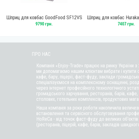
P
Шприц для ковбас GoodFood SF12VS
Шприц для ковбас Hurak
Black
9790 грн.
7407 грн.
ПРО НАС
Компанія «Enjoy-Trade» працює на ринку України з
ми допомагаємо нашим клієнтам вибрати і купити 
кафе,
бару
, піцерії,
фаст-фуду
, заклади громадськ
спеціалізуємося на комплексному оснащенні, розд
через інтернет професійного технологічного уста
громадського харчування, ресторанів, барів, кафе, п
столових, готельних комплексів, продуктових магаз
Наша компанія за роки роботи накопичила величезн
встановлення та сервісного обслуговування профе
HoReCa - від точок фаст-фуду до великих об'єкті
(ресторанів, піцерій, кафе, барів, закладів швидког