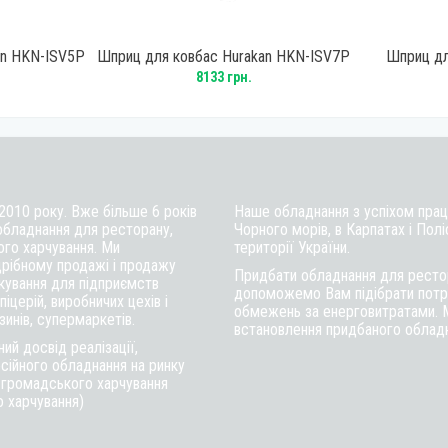
an HKN-ISV5P
Шприц для ковбас Hurakan HKN-ISV7P
Шприц дл
Black
вертика
8133 грн.
 2010 року. Вже більше 6 років
Наше обладнання з успіхом працю
обладнання для ресторану,
Чорного морів, в Карпатах і Полі
ого харчування. Ми
території України.
рібному продажі і продажу
Придбати обладнання для рестор
ткування для підприємств
допоможемо Вам підібрати потрі
іцерій, виробничих цехів і
обмежень за енерговитратами. 
инів, супермаркетів.
встановлення придбаного обладна
ий досвід реалізації,
сійного обладнання на ринку
в громадського харчування
о харчування)