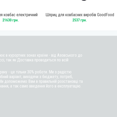
я ковбас електричний
Шприц для ковбасних виробів GoodFood
льний Rauder LV-15E
SF3V
21630 грн.
2537 грн.
є в курортних зонах країни - від Азовського до
ссі, так як Доставка проводиться по всій
ану - це тільки 30% роботи. Ми з радістю
бний варіант, виходячи з бюджету, потреб,
Ми допоможемо Вам в правильній розстановці та
ння, а так само введення його в експлуатацію.