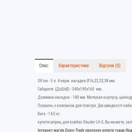
Опис
Характеристики
Відгуків (0)
Об'єм - 5 л. 4 нерж. насадки Ø16,22,32,38 мм.
Габарити (ДхШхВ) - 540х190х160 мм. .
Довжина насадок - 180 мм. Матеріал корпусу, циліндр
Поршень з клапаном для повітря. Дві швидкості набив
Вага - 14,5 кг.
купити шприц для ковбас Rauder LH-5, Вы можете, за
Інтернет магзін Enjoy-Trade пропонує купити товар
Нед