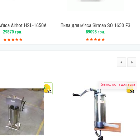
м'яса Airhot HSL-1650A
Пила для м'яса Sirman SO 1650 F3
29870 грн.
89095 грн.
<
>
безкоштовна доставка
24
24