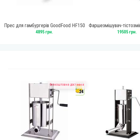
Прес для гамбургерів GoodFood HF150
Фаршезмішувач-тістозмі
FLN-13
4895 грн.
19505 грн.
безкоштовна доставка
4
24