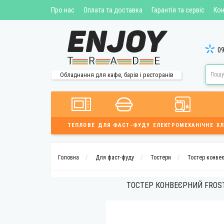
Про нас
Оплата та доставка
Гарантія та сервіс
Кон
09
Обладнання для кафе, барів і ресторанів
ТЕПЛОВЕ
ДЛЯ ФАСТ-ФУДУ
ЕЛЕКТРОМЕХАНІЧНЕ
ХЛ
Головна
Для фаст-фуду
Тостери
Тостер конвеє
ТОСТЕР КОНВЕЄРНИЙ FROST