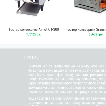
Тостер конвеєрний Airhot CT-300
Тостер конвеєрний Sirman
17612 грн.
35638 грн.
ПРО НАС
Компанія «Enjoy-Trade» працює на ринку України з
ми допомагаємо нашим клієнтам вибрати і купити 
кафе,
бару
, піцерії,
фаст-фуду
, заклади громадськ
спеціалізуємося на комплексному оснащенні, розд
через інтернет професійного технологічного уста
громадського харчування, ресторанів, барів, кафе, п
столових, готельних комплексів, продуктових магаз
Наша компанія за роки роботи накопичила величезн
встановлення та сервісного обслуговування профе