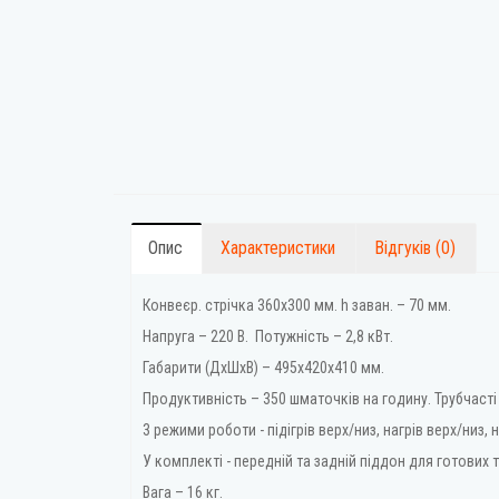
Опис
Характеристики
Відгуків (0)
Конвеєр. стрічка 360х300 мм. h заван. – 70 мм.
Напруга – 220 В. Потужність – 2,8 кВт.
Габарити (ДхШхВ) – 495х420х410 мм.
Продуктивність – 350 шматочків на годину. Трубчасті 
3 режими роботи - підігрів верх/низ, нагрів верх/низ,
У комплекті - передній та задній піддон для готових т
Вага – 16 кг.