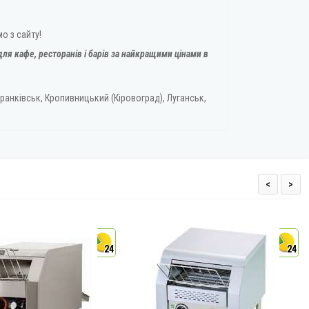
о з сайту!
ля кафе, ресторанів і барів за найкращими цінами в
ранківськ, Кропивницький (Кіровоград), Луганськ,
<
>
24
24