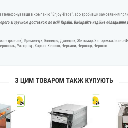
 зателефонувавши в компанію "Enjoy-Trade", або зробивши замовлення прям
орого зі зручною доставкою по всій Україні. Вибирайте надійне обладнання д
ропетровськ), Кременчук, Вінницю, Донецьк, Житомир, Запоріжжя, Івано-Ф
ернопіль, Ужгород , Харків, Херсон, Черкаси, Чернівці, Чернігів.
З ЦИМ ТОВАРОМ ТАКЖ КУПУЮТЬ
24
24