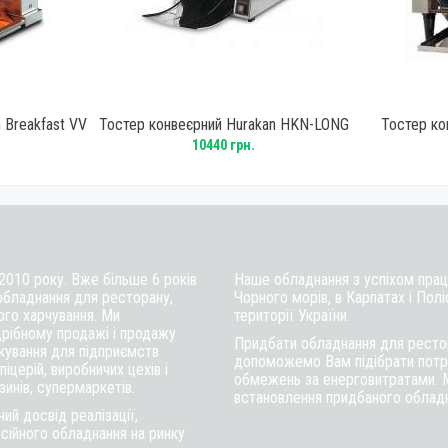
 Breakfast VV
Тостер конвеєрний Hurakan HKN-LONG
Тостер ко
VV
10440 грн.
 2010 року. Вже більше 6 років
Наше обладнання з успіхом працю
обладнання для ресторану,
Чорного морів, в Карпатах і Полі
ого харчування. Ми
території України.
рібному продажі і продажу
Придбати обладнання для рестор
ткування для підприємств
допоможемо Вам підібрати потрі
іцерій, виробничих цехів і
обмежень за енерговитратами. 
инів, супермаркетів.
встановлення придбаного обладна
ий досвід реалізації,
сійного обладнання на ринку