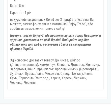
Вага - 8 кг.
Гарантія - 1 рік
вакуумний пакувальник Orved Lev 3 придбати Україна, Ви
можете, зателефонувавши в компанію "Enjoy-Trade", або
зробивши замовлення прямо з сайту!
Інтернет магзін Enjoy-Trade пропонує купити товар
Недорого зі
зручною доставкою по всій Україні. Вибирайте надійне
обладнання для кафе, ресторанів і барів за найкращими
цінами в Україні.
Здійснюємо доставку товару
До Києва, Дніпро
(Дніпропетровськ), Кременчук, Вінницю, Донецьк, Житомир,
Запоріжжя, Івано-Франківськ, Кропивницький (Кіровоград),
Луганськ, Луцьк, Львів, Миколаїв, Одесу, Полтаву, Рівне,
Суми, Тернопіль, Ужгород , Харків, Херсон, Черкаси,
Чернівці, Чернігів.