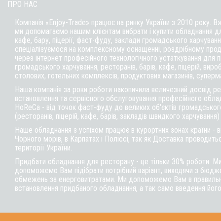
ПРО НАС
Компанія «Enjoy-Trade» працює на ринку України з 2010 року. В
ми допомагаємо нашим клієнтам вибрати і купити обладнання д
кафе,
бару
, піцерії,
фаст-фуду
, заклади громадського харчуванн
спеціалізуємося на комплексному оснащенні, роздрібному прод
через інтернет професійного технологічного устаткування для 
громадського харчування, ресторанів, барів, кафе, піцерій, вироб
столових, готельних комплексів, продуктових магазинів, суперм
Наша компанія за роки роботи накопичила величезний досвід реа
встановлення та сервісного обслуговування професійного обла
HoReCa - від точок фаст-фуду до великих об'єктів громадськог
(ресторанів, піцерій, кафе, барів, закладів швидкого харчування)
Наше обладнання з успіхом працює в курортних зонах країни - 
Чорного морів, в Карпатах і Поліссі, так як Доставка проводитьс
території України.
Придбати обладнання для ресторану - це тільки 30% роботи. М
допоможемо Вам підібрати потрібний варіант, виходячи з бюдже
обмежень за енерговитратами. Ми допоможемо Вам в правильні
встановлення придбаного обладнання, а так само введення його