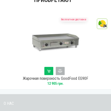
ПРИОБРЕТАЮТ
бесплатная доставка
4
24
Жарочная поверхность GoodFood EG90F
12 905 грн.
О НАС